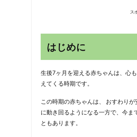
赤
ち
ス
ゃ
ん
の
発
はじめに
達
2.1
運動
生後7ヶ月を迎える赤ちゃんは、心
面の
発達
えてくる時期です。
2.1.1
この時期の赤ちゃんは、 おすわり
おすわ
りが安
に動き回るようになる一方で、今ま
定
ともあります。
2.1.2