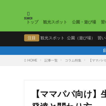
トップ
観光スポット
公園・遊び場
習
注目
観光スポット
公園（遊び場）
習い
臼杵の「子育
HOME
記事一覧
コラム特集
【ママパパ
【ママパパ向け】