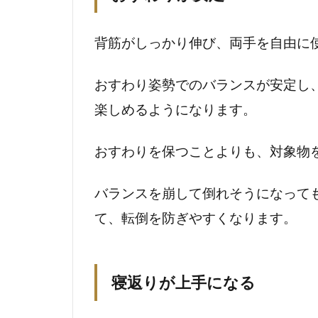
2.2.5
嗅覚
背筋がしっかり伸び、両手を自由に
2.2.6
おすわり姿勢でのバランスが安定し
前庭
覚・体
楽しめるようになります。
性感覚
2.3
おすわりを保つことよりも、対象物
認知
面の
バランスを崩して倒れそうになっても
発達
て、転倒を防ぎやすくなります。
2.3.1
記憶力
の発達
寝返りが上手になる
2.3.2
学習能