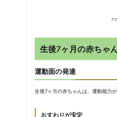
ロール
が向上
ス
2.2
感覚
面の
発達
生後7ヶ月の赤ちゃ
2.2.1
視覚
2.2.2
運動面の発達
聴覚
2.2.3
生後7ヶ月の赤ちゃんは、運動能力
触覚
2.2.4
味覚
おすわりが安定