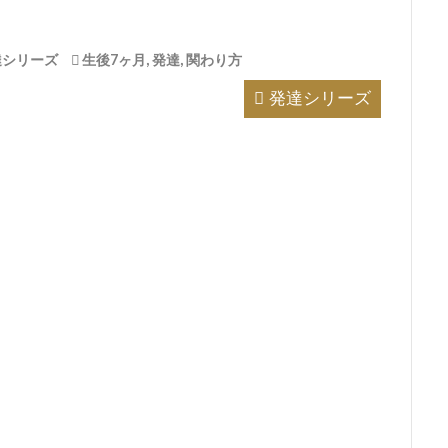
達シリーズ
生後7ヶ月
,
発達
,
関わり方
発達シリーズ