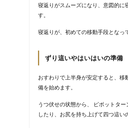
寝返りがスムーズになり、意図的に
力の発
達
す。
2.3.3
寝返りが、初めての移動手段となっ
感情表
現の発
達
ずり這いやはいはいの準備
2.3.4
その他
の認知
おすわりで上半身が安定すると、移
発達
備を始めます。
2.3.5
人見知
うつ伏せの状態から、 ピボットター
りが始
したり、お尻を持ち上げて四つ這い
まる
2.3.6