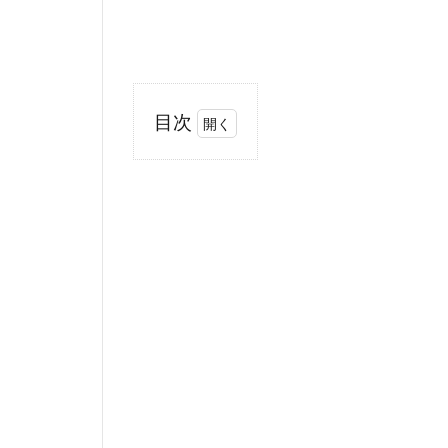
目次
1
は
じ
め
に
2
生
後7
ヶ
月
の