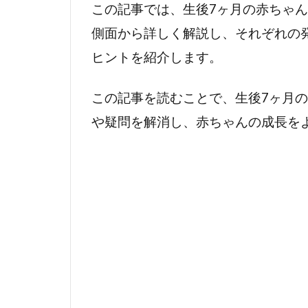
寝返り
この記事では、生後7ヶ月の赤ちゃん
が上手
側面から詳しく解説し、それぞれの
になる
ヒントを紹介します。
2.1.3
ずり這
この記事を読むことで、生後7ヶ月
いやは
や疑問を解消し、赤ちゃんの成長を
いはい
の準備
2.1.4
手足の
協調運
動が発
達
2.1.5
頭部の
コント