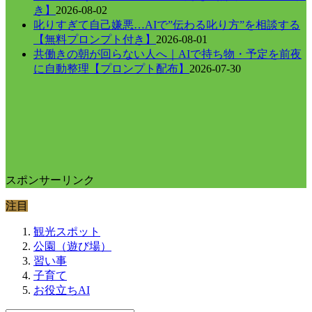
き】
2026-08-02
叱りすぎて自己嫌悪…AIで”伝わる叱り方”を相談する
【無料プロンプト付き】
2026-08-01
共働きの朝が回らない人へ｜AIで持ち物・予定を前夜
に自動整理【プロンプト配布】
2026-07-30
スポンサーリンク
注目
観光スポット
公園（遊び場）
習い事
子育て
お役立ちAI