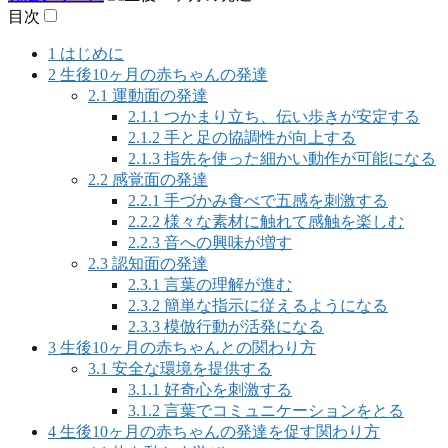
目次
1
はじめに
2
生後10ヶ月の赤ちゃんの発達
2.1
運動面の発達
2.1.1
つかまり立ち、伝い歩きが安定する
2.1.2
手と足の協調性が向上する
2.1.3
指先を使った細かい動作が可能になる
2.2
感覚面の発達
2.2.1
手づかみ食べで五感を刺激する
2.2.2
様々な素材に触れて感触を楽しむ
2.2.3
音への興味が増す
2.3
認知面の発達
2.3.1
言葉の理解が進む
2.3.2
簡単な指示に従えるようになる
2.3.3
模倣行動が活発になる
3
生後10ヶ月の赤ちゃんとの関わり方
3.1
安全な環境を提供する
3.1.1
好奇心を刺激する
3.1.2
言葉でコミュニケーションをとる
4
生後10ヶ月の赤ちゃんの発達を促す関わり方