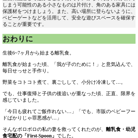
しまう可能性のある小さなものは片付け、角のある家具には
保護材をつけましょう。また、高い場所に登らないように、
ベビーゲートなどを活用して、安全な遊びスペースを確保す
ることが重要です。
おわりに
生後6~7ヶ月から始まる離乳食。
離乳食が始まった頃、「我が子のために！」と意気込んで、
毎日せっせと手作り。
野菜をコトコト煮て、裏ごしして、小分け冷凍して…。
でも、仕事復帰と子供の後追いが重なった頃、正直、限界を
感じていました。
「今日も疲れてご飯作れない…」「でも、市販のベビーフー
ドばかりじゃ罪悪感が…」
そんなボロボロの私の妻を救ってくれたのが、
離乳食・幼児
食宅配の「First-Spoon」
でした。