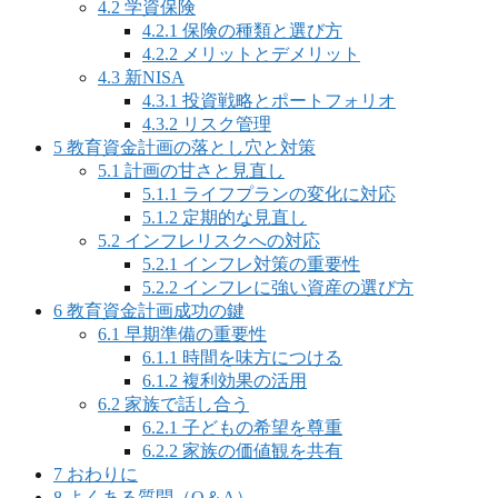
4.2
学資保険
4.2.1
保険の種類と選び方
4.2.2
メリットとデメリット
4.3
新NISA
4.3.1
投資戦略とポートフォリオ
4.3.2
リスク管理
5
教育資金計画の落とし穴と対策
5.1
計画の甘さと見直し
5.1.1
ライフプランの変化に対応
5.1.2
定期的な見直し
5.2
インフレリスクへの対応
5.2.1
インフレ対策の重要性
5.2.2
インフレに強い資産の選び方
6
教育資金計画成功の鍵
6.1
早期準備の重要性
6.1.1
時間を味方につける
6.1.2
複利効果の活用
6.2
家族で話し合う
6.2.1
子どもの希望を尊重
6.2.2
家族の価値観を共有
7
おわりに
8
よくある質問（Q＆A）