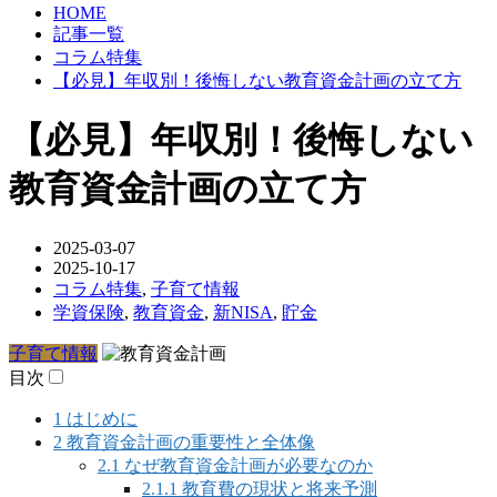
HOME
記事一覧
コラム特集
【必見】年収別！後悔しない教育資金計画の立て方
【必見】年収別！後悔しない
教育資金計画の立て方
2025-03-07
2025-10-17
コラム特集
,
子育て情報
学資保険
,
教育資金
,
新NISA
,
貯金
子育て情報
目次
1
はじめに
2
教育資金計画の重要性と全体像
2.1
なぜ教育資金計画が必要なのか
2.1.1
教育費の現状と将来予測