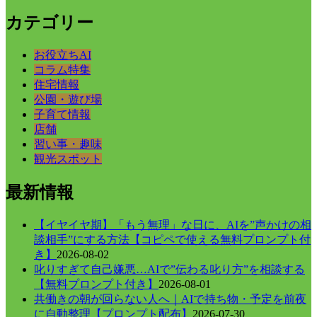
カテゴリー
お役立ちAI
コラム特集
住宅情報
公園・遊び場
子育て情報
店舗
習い事・趣味
観光スポット
最新情報
【イヤイヤ期】「もう無理」な日に、AIを”声かけの相
談相手”にする方法【コピペで使える無料プロンプト付
き】
2026-08-02
叱りすぎて自己嫌悪…AIで”伝わる叱り方”を相談する
【無料プロンプト付き】
2026-08-01
共働きの朝が回らない人へ｜AIで持ち物・予定を前夜
に自動整理【プロンプト配布】
2026-07-30