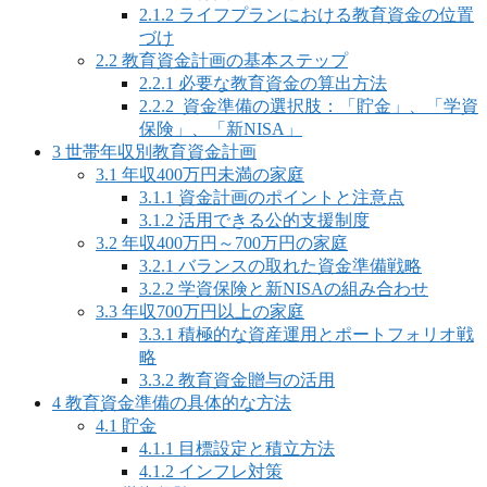
2.1.2
ライフプランにおける教育資金の位置
づけ
2.2
教育資金計画の基本ステップ
2.2.1
必要な教育資金の算出方法
2.2.2
資金準備の選択肢：「貯金」、「学資
保険」、「新NISA」
3
世帯年収別教育資金計画
3.1
年収400万円未満の家庭
3.1.1
資金計画のポイントと注意点
3.1.2
活用できる公的支援制度
3.2
年収400万円～700万円の家庭
3.2.1
バランスの取れた資金準備戦略
3.2.2
学資保険と新NISAの組み合わせ
3.3
年収700万円以上の家庭
3.3.1
積極的な資産運用とポートフォリオ戦
略
3.3.2
教育資金贈与の活用
4
教育資金準備の具体的な方法
4.1
貯金
4.1.1
目標設定と積立方法
4.1.2
インフレ対策