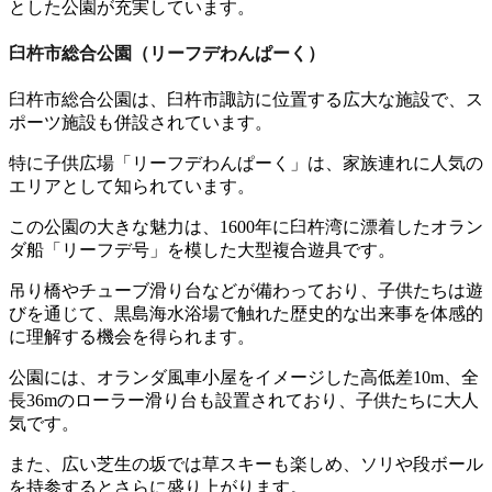
とした公園が充実しています。
臼杵市総合公園（リーフデわんぱーく）
臼杵市総合公園は、臼杵市諏訪に位置する広大な施設で、ス
ポーツ施設も併設されています。
特に子供広場「リーフデわんぱーく」は、家族連れに人気の
エリアとして知られています。
この公園の大きな魅力は、1600年に臼杵湾に漂着したオラン
ダ船「リーフデ号」を模した大型複合遊具です。
吊り橋やチューブ滑り台などが備わっており、子供たちは遊
びを通じて、黒島海水浴場で触れた歴史的な出来事を体感的
に理解する機会を得られます。
公園には、オランダ風車小屋をイメージした高低差10m、全
長36mのローラー滑り台も設置されており、子供たちに大人
気です。
また、広い芝生の坂では草スキーも楽しめ、ソリや段ボール
を持参するとさらに盛り上がります。