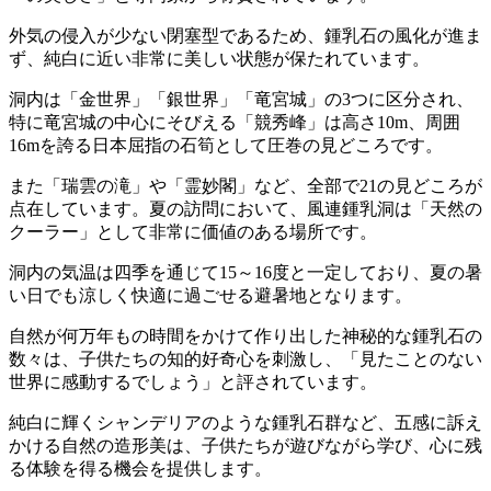
外気の侵入が少ない閉塞型であるため、鍾乳石の風化が進ま
ず、純白に近い非常に美しい状態が保たれています。
洞内は「金世界」「銀世界」「竜宮城」の3つに区分され、
特に竜宮城の中心にそびえる「競秀峰」は高さ10m、周囲
16mを誇る日本屈指の石筍として圧巻の見どころです。
また「瑞雲の滝」や「霊妙閣」など、全部で21の見どころが
点在しています。夏の訪問において、風連鍾乳洞は「天然の
クーラー」として非常に価値のある場所です。
洞内の気温は四季を通じて15～16度と一定しており、夏の暑
い日でも涼しく快適に過ごせる避暑地となります。
自然が何万年もの時間をかけて作り出した神秘的な鍾乳石の
数々は、子供たちの知的好奇心を刺激し、「見たことのない
世界に感動するでしょう」と評されています。
純白に輝くシャンデリアのような鍾乳石群など、五感に訴え
かける自然の造形美は、子供たちが遊びながら学び、心に残
る体験を得る機会を提供します。