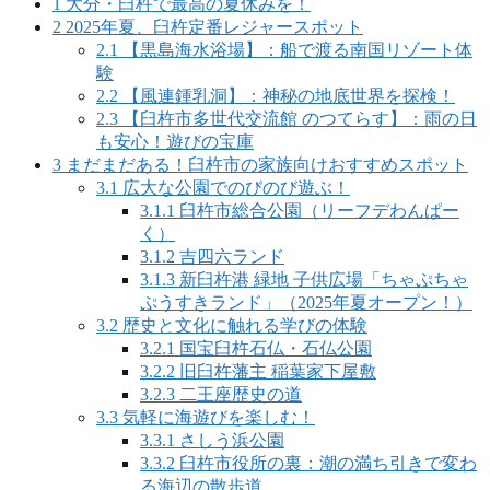
1
大分・臼杵で最高の夏休みを！
2
2025年夏、臼杵定番レジャースポット
2.1
【黒島海水浴場】：船で渡る南国リゾート体
験
2.2
【風連鍾乳洞】：神秘の地底世界を探検！
2.3
【臼杵市多世代交流館 のつてらす】：雨の日
も安心！遊びの宝庫
3
まだまだある！臼杵市の家族向けおすすめスポット
3.1
広大な公園でのびのび遊ぶ！
3.1.1
臼杵市総合公園（リーフデわんぱー
く）
3.1.2
吉四六ランド
3.1.3
新臼杵港 緑地 子供広場「ちゃぷちゃ
ぷうすきランド」（2025年夏オープン！）
3.2
歴史と文化に触れる学びの体験
3.2.1
国宝臼杵石仏・石仏公園
3.2.2
旧臼杵藩主 稲葉家下屋敷
3.2.3
二王座歴史の道
3.3
気軽に海遊びを楽しむ！
3.3.1
さしう浜公園
3.3.2
臼杵市役所の裏：潮の満ち引きで変わ
る海辺の散歩道