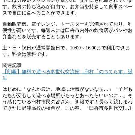
下には分厚いクッションが敷かれ、安全にも配慮されていま
す。飲食の持ち込みが自由で、お弁当を持参して食事スペー
スで自由に食べることができます。
自動販売機、電子レンジ、トースターも完備されており、利
便性が高いです。毎週末には臼杵市内外の飲食店がパンやお
弁当などを販売することもあります。
土・日・祝日が通常開館日で、10:00～16:00まで利用できま
す。料金は無料です。
関連記事
【朗報】無料で遊べる多世代交流館！臼杵「のつてらす」誕
生
はじめに「なんか最近、地域に活気がないなぁ…」「子ども
たちが安心して遊べる場所がもっとあったらいいのに…」そ
う感じている臼杵市民の皆さん、朗報です！長らく親しまれ
てきた旧野津高校の校舎が、この春、「臼杵市多世代交[…]