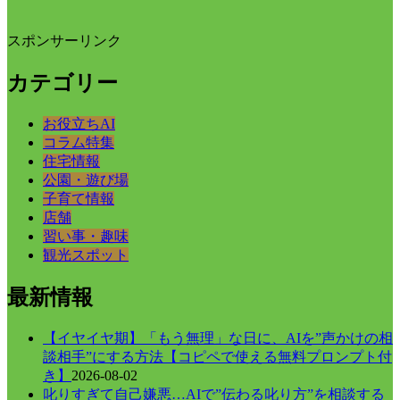
スポンサーリンク
カテゴリー
お役立ちAI
コラム特集
住宅情報
公園・遊び場
子育て情報
店舗
習い事・趣味
観光スポット
最新情報
【イヤイヤ期】「もう無理」な日に、AIを”声かけの相
談相手”にする方法【コピペで使える無料プロンプト付
き】
2026-08-02
叱りすぎて自己嫌悪…AIで”伝わる叱り方”を相談する