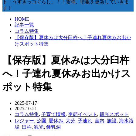
ト「うすきっコぐらし」！！随時、情報を更新していきま
す！
HOME
記事一覧
コラム特集
【保存版】夏休みは大分臼杵へ！子連れ夏休みお出か
けスポット特集
【保存版】夏休みは大分臼杵
へ！子連れ夏休みお出かけス
ポット特集
2025-07-17
2025-10-21
コラム特集
,
子育て情報
,
季節イベント
,
観光スポット
レジャー
,
公園
,
夏休み
,
大分
,
子連れ
,
室内
,
施設
,
海水浴
場
,
臼杵
,
観光
,
鍾乳洞