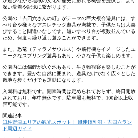
が遊びながら地域の文化や歴史に触れる機会を提供し、より
深い愛着や記憶に繋がります。
公園の「吉四六さんの町」がテーマの巨大複合遊具には、す
べり台や様々なアスレチック遊具が満載で、子供たちは大喜
びすること間違いなしです。短いすべり台が複数並んでいる
ため、何度も繰り返し遊ぶことができます。
また、恐竜（ティラノサウルス）や飛行機をイメージしたユ
ニークなスプリング遊具もあり、小さな子供も楽しめます。
公園内には錦鯉が泳ぐ池もあり、生き物観察も楽しむことが
できます。豊かな自然に囲まれ、遊具だけでなく広々とした
敷地を歩くだけでも運動になります。
入園料は無料です。開園時間は定められておらず、終日開放
されており、年中無休です。駐車場も無料で、100台以上収
容可能です。
関連記事
臼杵野津エリアの観光スポット！ 風連鍾乳洞・吉四六ラン
ド周辺ガイド