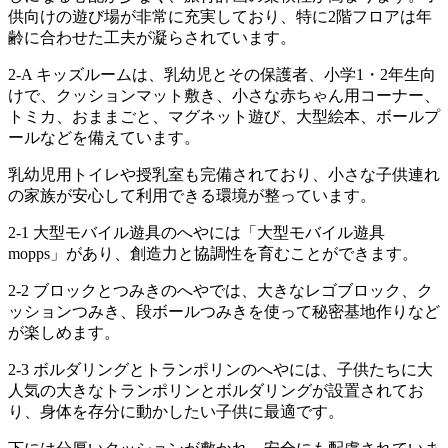
供向けの遊び場が非常に充実しており、特に2階フロアは年
齢に合わせた工夫が凝らされています。
2-A キッズルームは、乳幼児とその保護者、小学1・2年生向
けで、クッションマット敷き、小さな赤ちゃん用コーナー、
トミカ、おままごと、マグネット遊び、大型絵本、ボールプ
ールなどを備えています。
乳幼児用トイレや授乳室も完備されており、小さな子供連れ
の家族が安心して利用できる環境が整っています。
2-1 大型モバイル遊具のへやには「大型モバイル遊具
mopps」があり、創造力と協調性を育むことができます。
2-2 ブロックとつみきのへやでは、大きなレゴブロック、ク
ッションつみき、段ボールつみきを使って秘密基地作りなど
が楽しめます。
2-3 ボルダリングとトランポリンのへやには、子供たちに大
人気の大きなトランポリンとボルダリングが設置されてお
り、身体を存分に動かしたい子供に最適です。