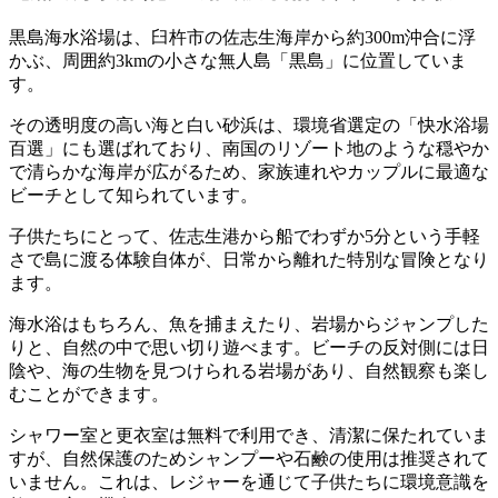
黒島海水浴場は、臼杵市の佐志生海岸から約300m沖合に浮
かぶ、周囲約3kmの小さな無人島「黒島」に位置していま
す。
その透明度の高い海と白い砂浜は、環境省選定の「快水浴場
百選」にも選ばれており、南国のリゾート地のような穏やか
で清らかな海岸が広がるため、家族連れやカップルに最適な
ビーチとして知られています。
子供たちにとって、佐志生港から船でわずか5分という手軽
さで島に渡る体験自体が、日常から離れた特別な冒険となり
ます。
海水浴はもちろん、魚を捕まえたり、岩場からジャンプした
りと、自然の中で思い切り遊べます。ビーチの反対側には日
陰や、海の生物を見つけられる岩場があり、自然観察も楽し
むことができます。
シャワー室と更衣室は無料で利用でき、清潔に保たれていま
すが、自然保護のためシャンプーや石鹸の使用は推奨されて
いません。これは、レジャーを通じて子供たちに環境意識を