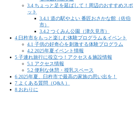
3.4
ちょっと足を延ばして！周辺のおすすめスポ
ット
3.4.1
道の駅やよい 番匠おさかな館（佐伯
市）
3.4.2
つくみん公園（津久見市）
4
臼杵市をもっと楽しむ体験プログラム＆イベント
4.1
子供の好奇心を刺激する体験プログラム
4.2
2025年夏イベント情報
5
子連れ旅行に役立つ！アクセス＆施設情報
5.1
アクセス情報
5.2
便利な休憩・授乳スペース
6
2025年夏、臼杵市で最高の家族の思い出を！
7
よくある質問（Q&A ）
8
おわりに