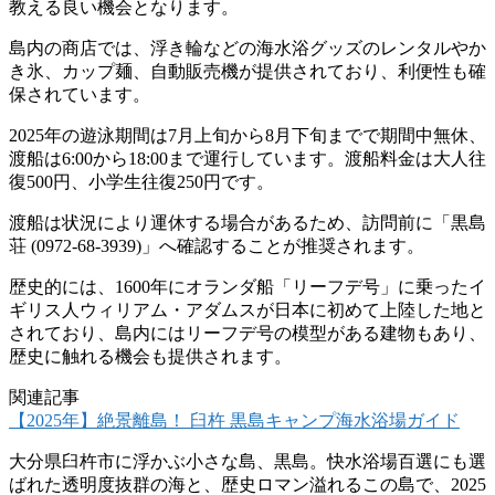
教える良い機会となります。
島内の商店では、浮き輪などの海水浴グッズのレンタルやか
き氷、カップ麺、自動販売機が提供されており、利便性も確
保されています。
2025年の遊泳期間は7月上旬から8月下旬までで期間中無休、
渡船は6:00から18:00まで運行しています。渡船料金は大人往
復500円、小学生往復250円です。
渡船は状況により運休する場合があるため、訪問前に「黒島
荘 (0972-68-3939)」へ確認することが推奨されます。
歴史的には、1600年にオランダ船「リーフデ号」に乗ったイ
ギリス人ウィリアム・アダムスが日本に初めて上陸した地と
されており、島内にはリーフデ号の模型がある建物もあり、
歴史に触れる機会も提供されます。
関連記事
【2025年】絶景離島！ 臼杵 黒島キャンプ海水浴場ガイド
大分県臼杵市に浮かぶ小さな島、黒島。快水浴場百選にも選
ばれた透明度抜群の海と、歴史ロマン溢れるこの島で、2025