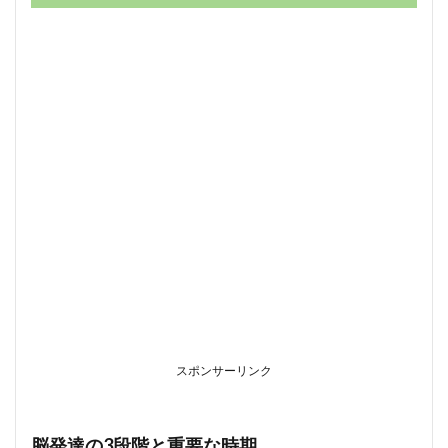
1.3
臨界
期と
経験
依存
的発
達の
重要
性
2
脳の
発達
を促
す
「遊
び」
の力
2.1
スポンサーリンク
遊び
が脳
にも
たら
脳発達の3段階と重要な時期