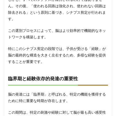
環境
ん。その後、「使われる回路は強化され、使われない回路は
の物
理
除去される」という原則に基づき、シナプス剪定が行われま
的・
す。
社会
的側
この選別プロセスによって、脳はより効率的で機能的なネッ
面
トワークを構築します。
3.2
栄養
特にこのシナプス剪定の段階では、子供が受ける「経験」が
と睡
眠の
脳の最終的な構造を大きく左右するため、多様な経験を提供
最適
することが重要です。
化
3.3
自然
臨界期と経験依存的発達の重要性
環境
と社
会経
脳の発達には「臨界期」と呼ばれる、特定の機能を獲得する
験の
重要
ために特に重要な時期が存在します。
性
この期間は、特定の刺激や経験に対して脳が最も高い感受性
4