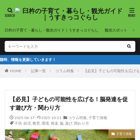
臼杵の子育て・暮らし・観光ガイド｜うすきっコぐらし
観光スポット
公
ていきます！
HOME
記事一覧
コラム特集
【必見】子どもの可能性を広げる
【必見】子どもの可能性を広げる！脳発達を促
す遊び方・関わり方
2025-06-17
2025-10-21
コラム特集
,
子育て情報
子供
,
幼児
,
教育
,
環境
,
発達
,
脳
,
遊び
,
関わり方
子育て情報