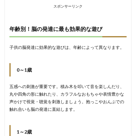
避
スポンサーリンク
5.3
親の
過干
年齢別！脳の発達に最も効果的な遊び
渉と
子供
の自
子供の脳発達に効果的な遊びは、年齢によって異なります。
主性
の尊
重
6
0～1歳
まと
め
五感への刺激が重要です。積み木を叩いて音を楽しんだり、
丸や四角の形に触れたり、カラフルなおもちゃや表情豊かな
声かけで視覚・聴覚を刺激しましょう。抱っこやおんぶでの
触れ合いも脳の発達に直結します。
1～2歳