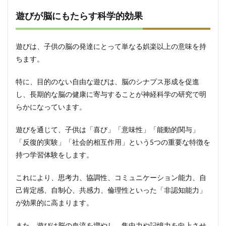
自己
肯定
遊びが脳にもたらす科学的効果
感の
育み
方
遊びは、子供の脳の発達にとって単なる娯楽以上の意味を持
4.3
ちます。
親の
スト
特に、目的のない自由な遊びは、脳のシナプス形成を促進
レス
管理
し、長期的な脳の健康に寄与することが神経科学の研究で明
とグ
らかになっています。
ロー
スマ
イン
遊びを通じて、子供は「喜び」「意味性」「能動的関与」
ドセ
「反復的実験」「社会的相互作用」という5つの重要な特徴を
ット
持つ学習体験をします。
5
注意
これにより、思考力、協調性、コミュニケーション能力、自
すべ
己肯定感、自制心、共感力、倫理性といった「非認知能力」
きリ
スク
が効果的に高まります。
要因
と対
また、遊びは脳の血流を増やし、集中力や記憶力を向上させ