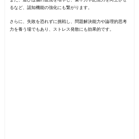
策
るなど、認知機能の強化にも繋がります。
5.1
デジ
さらに、失敗を恐れずに挑戦し、問題解決能力や論理的思考
タル
機器
力を養う場でもあり、ストレス発散にも効果的です。
（ス
クリ
ーン
タイ
ム）
の影
響と
適切
な付
き合
い方
5.2
過度
な早
期教
育と
スト
レス
の回