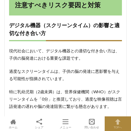
注意すべきリスク要因と対策
デジタル機器（スクリーンタイム）の影響と適
切な付き合い方
現代社会において、デジタル機器との適切な付き合い方は、
子供の脳発達における重要な課題です。
過度なスクリーンタイムは、子供の脳の発達に悪影響を与え
る可能性が指摘されています。
特に乳幼児期（2歳未満）は、世界保健機関（WHO）がスク
リーンタイムを「0分」と推奨しており、過度な映像視聴は言
語発達の遅れや脳の発達阻害に繋がる懸念があります。
長時間利用は、実行機能の低下（作業記憶、抑制機能、タス
ク切り替え能力の悪化）や学業成績への影響、さらには脳構
ホーム
シェア
メニュー
問い合わせ
TOPへ