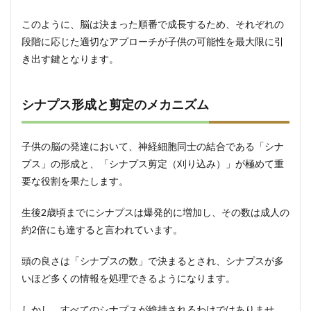
歳
このように、脳は決まった順番で成長するため、それぞれの
2.3
段階に応じた適切なアプローチが子供の可能性を最大限に引
運動
き出す鍵となります。
遊び
と音
楽・
芸術
シナプス形成と剪定のメカニズム
活動
の特
別な
子供の脳の発達において、神経細胞同士の結合である「シナ
効果
プス」の形成と、「シナプス剪定（刈り込み）」が極めて重
3
要な役割を果たします。
脳の
発達
を支
生後2歳頃までにシナプスは爆発的に増加し、その数は成人の
える
約2倍にも達すると言われています。
「環
境」
の整
頭の良さは「シナプスの数」で決まるとされ、シナプスが多
え方
いほど多くの情報を処理できるようになります。
3.1
家庭
しかし、すべてのシナプスが維持されるわけではありませ