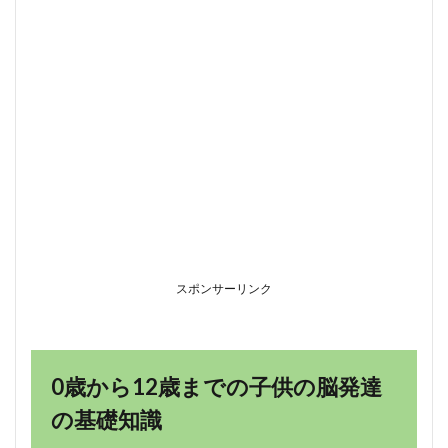
での
子供
の脳
発達
の基
礎知
識
1.1
脳発
達の3
段階
と重
要な
時期
スポンサーリンク
1.2
シナ
プス
形成
と剪
0歳から12歳までの子供の脳発達
定の
メカ
の基礎知識
ニズ
ム