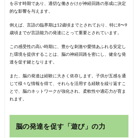
脳の
を示す時期であり、適切な働きかけが神経回路の形成に決定
発達
的な影響を与えます。
を最
大化
する
例えば、言語の臨界期は12歳頃までとされており、特に8〜9
「親
歳頃までが言語能力の発達にとって重要とされています。
の関
わり
この感受性の高い時期に、豊かな刺激や愛情あふれる安定し
方」
た環境を提供することは、脳の神経回路を密にし、健全な発
4.1
達を促す鍵となります。
愛着
形成
と安
また、脳の発達は経験に大きく依存します。子供が五感を通
心感
じて様々な情報を得て、それらを活用する経験を繰り返すこ
の提
供
とで、脳のネットワークが強化され、柔軟性や適応力が育ま
れます。
4.2
コミ
ュニ
ケー
ショ
脳の発達を促す「遊び」の力
ンの
質と