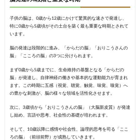
す科
学的
効果
子供の脳は、0歳から12歳にかけて驚異的な速さで発達し、
2.2
特に0歳から5歳頃がその土台を築く最も重要な時期とされて
年齢
います。
別！
脳の
発達
脳の発達は段階的に進み、「からだの脳」「おりこうさんの
に最
脳」「こころの脳」の3つに分けられます。
も効
果的
な遊
まず0歳から5歳までに、生命維持の基盤となる「からだの
び
脳」が発達し、自律神経の働きや基本的な運動能力が育まれ
2.2.1
ます。この時期に五感（視覚、聴覚、触覚、味覚、嗅覚）へ
0～1歳
の豊かな刺激が、脳の様々な領域を活性化させます。
2.2.2
1～2歳
次に、3歳頃から「おりこうさんの脳」（大脳新皮質）が発達
し始め、言語や思考、社会性の基礎が培われます。
2.2.3
3～5歳
そして、10歳以降に感情や社会性、論理的思考を司る「ここ
2.2.4
ろの脳」（前頭前野）が成熟していきます。
6～12