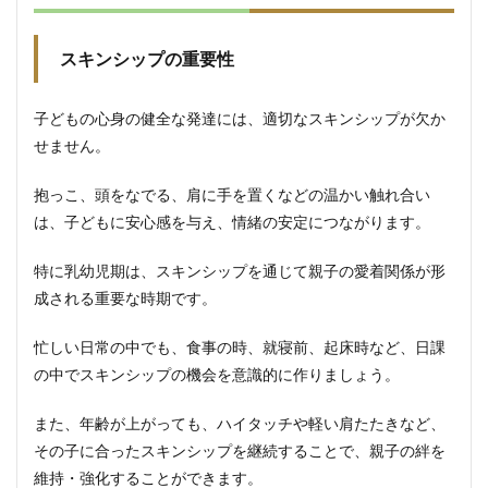
3.1.1
各年齢
スキンシップの重要性
での発
達の特
徴
子どもの心身の健全な発達には、適切なスキンシップが欠か
3.1.2
せません。
成長に
応じた
抱っこ、頭をなでる、肩に手を置くなどの温かい触れ合い
関わり
は、子どもに安心感を与え、情緒の安定につながります。
方の変
化
特に乳幼児期は、スキンシップを通じて親子の愛着関係が形
3.2
成される重要な時期です。
⑥個
性を
活か
忙しい日常の中でも、食事の時、就寝前、起床時など、日課
した
の中でスキンシップの機会を意識的に作りましょう。
関わ
り方
また、年齢が上がっても、ハイタッチや軽い肩たたきなど、
3.2.1
その子に合ったスキンシップを継続することで、親子の絆を
子ども
の得意
維持・強化することができます。