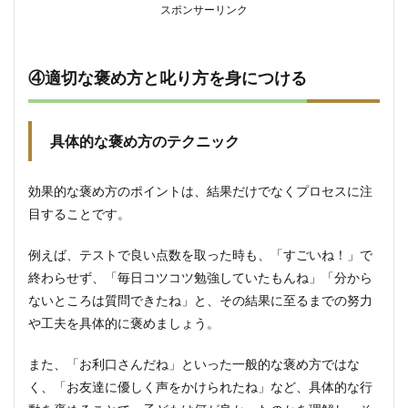
スポンサーリンク
と仲
良く
なる
心得
④適切な褒め方と叱り方を身につける
10か
条
7.3
具体的な褒め方のテクニック
パパ
の心
得10
効果的な褒め方のポイントは、結果だけでなくプロセスに注
か条
目することです。
7.4
パパ
例えば、テストで良い点数を取った時も、「すごいね！」で
「力」
チェッ
終わらせず、「毎日コツコツ勉強していたもんね」「分から
クリス
ないところは質問できたね」と、その結果に至るまでの努力
ト
や工夫を具体的に褒めましょう。
また、「お利口さんだね」といった一般的な褒め方ではな
く、「お友達に優しく声をかけられたね」など、具体的な行