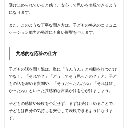
⑩自
受け止められていると感じ、安心して思いを表現できるよう
己管
になります。
理と
スト
レス
また、このような丁寧な聞き方は、子どもの将来のコミュニ
解消
ケーション能力の発達にも良い影響を与えます。
5.2.1
育児疲
れへの
対処法
共感的な応答の仕方
5.2.2
自分時
子どもの話を聞く際は、単に「うんうん」と相槌を打つだけ
間の確
でなく、「それで？」「どうしてそう思ったの？」と、子ど
保
もの話を深める質問や、「そうだったんだね」「それは嬉し
6
かったね」といった共感的な言葉かけを心がけましょう。
まと
め
子どもの感情や経験を否定せず、まずは受け止めることで、
7
子どもは自分の気持ちを安心して表現できるようになりま
【お
す。
ま
け】
臼杵