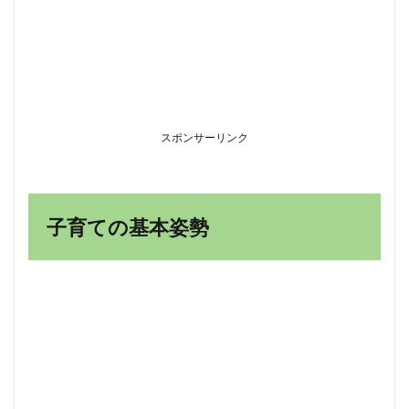
尊重
する
1.1.1
子ども
の気持
ちに寄
り添う
スポンサーリンク
1.1.2
自己決
定の機
会を与
子育ての基本姿勢
える
1.2
②愛
情表
現を
惜し
まな
い
1.2.1
スキン