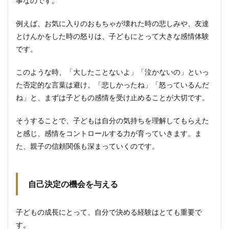
事なのです。
ける
2.1.1
例えば、お気に入りのおもちゃが壊れた時の悲しみや、友達
アイコ
とけんかをした時の怒りは、子どもにとって大きな感情体験
ンタク
トの大
です。
切さ
このような時、「大したことないよ」「泣かないの」といっ
2.1.2
共感的
た否定的な言葉は避け、「悲しかったね」「怒っているんだ
な応答
ね」と、まずは子どもの感情を受け止めることが大切です。
の仕方
2.2
そうすることで、子どもは自分の気持ちを理解してもらえた
④適
と感じ、感情をコントロールする力が育っていきます。ま
切な
た、親子の信頼関係も深まっていくのです。
褒め
方と
叱り
方を
自己決定の機会を与える
身に
つけ
る
子どもの成長にとって、自分で決める経験はとても重要で
2.2.1
す。
具体的