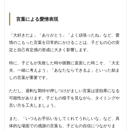
分野の
伸ばし
方
言葉による愛情表現
3.2.2
苦手分
野への
「大好きだよ」「ありがとう」「よく頑張ったね」など、愛
サポー
情のこもった言葉を日常的にかけることは、子どもの心の安
ト方法
定と自己肯定感の形成に大きく影響します。
4
家庭
特に、子どもが失敗した時や困難に直面した時こそ、「大丈
環境
づく
夫、一緒に考えよう」「あなたならできるよ」といった励ま
り
しの言葉が重要です。
4.1
⑦安
ただし、過剰な期待や押しつけがましい言葉は逆効果になる
全で
可能性があります。子どもの様子を見ながら、タイミングや
安心
言い方を工夫しましょう。
でき
る場
所作
また、「いつもお手伝いをしてくれてうれしいな」など、具
り
体的な場面での感謝の言葉も、子どもの自信につながりま
4.1.1