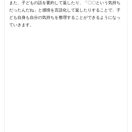
また、子どもの話を要約して返したり、「〇〇という気持ち
市が
だったんだね」と感情を言語化して返したりすることで、子
掲げ
る
ども自身も自分の気持ちを整理することができるようになっ
10
ていきます。
の子
育て
の心
得シ
リー
ズ
7.1
ほっ
とさ
んの
教え
（ 臼
杵市
家庭
教育
10か
条）
7.2
ママ