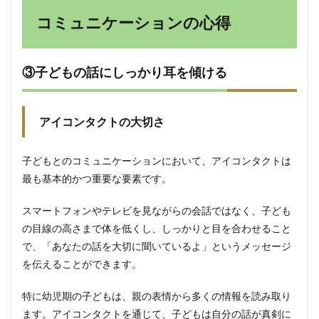
生活習
コミュニケーションの心得
慣の形
成
5
③子どもの話にしっかり耳を傾ける
親と
して
の自
己成
アイコンタクトの大切さ
長
5.1
⑨学
子どもとのコミュニケーションにおいて、アイコンタクトは
び続
最も基本的かつ重要な要素です。
ける
姿勢
スマートフォンやテレビを見ながらの会話ではなく、子ども
を持
つ
の目線の高さまで体を低くし、しっかりと目を合わせること
で、「あなたの話を大切に聞いているよ」というメッセージ
5.1.1
他の親
を伝えることができます。
との交
流
特に幼児期の子どもは、親の表情から多くの情報を読み取り
5.2
ます。アイコンタクトを通じて、子どもは自分の話が真剣に