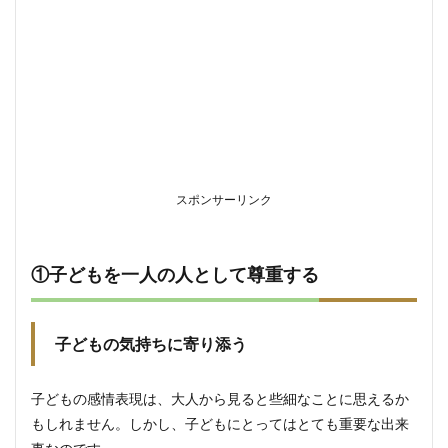
シップ
の重要
性
1.2.2
言葉に
よる愛
情表現
2
コミ
スポンサーリンク
ュニ
ケー
ショ
ンの
①子どもを一人の人として尊重する
心得
2.1
③子
子どもの気持ちに寄り添う
ども
の話
にし
子どもの感情表現は、大人から見ると些細なことに思えるか
っか
り耳
もしれません。しかし、子どもにとってはとても重要な出来
を傾