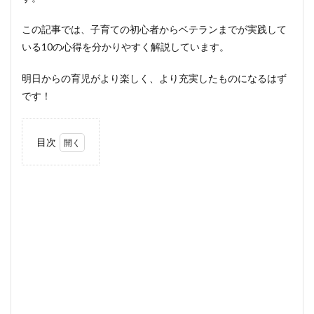
この記事では、子育ての初心者からベテランまでが実践して
いる10の心得を分かりやすく解説しています。
明日からの育児がより楽しく、より充実したものになるはず
です！
目次
1
子育
ての
基本
姿勢
1.1
①子
ども
を一
人の
人と
して