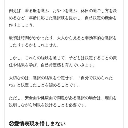
な褒め
方のテ
例えば、着る服を選ぶ、おやつを選ぶ、休日の過ごし方を決
クニッ
めるなど、年齢に応じた選択肢を提示し、自己決定の機会を
ク
作りましょう。
2.2.2
感情的
最初は時間がかかったり、大人から見ると非効率的な選択を
になら
したりするかもしれません。
ない叱
り方
しかし、これらの経験を通じて、子どもは決定することの責
3
任や結果を学び、自己肯定感も育んでいきます。
成長
に合
わせ
大切なのは、選択の結果を否定せず、「自分で決められた
た接
ね」と決定したことを認めることです。
し方
3.1
ただし、安全面や健康面で問題がある選択の場合は、理由を
⑤年
説明しながら制限を設けることも必要です。
齢や
発達
段階
への
②愛情表現を惜しまない
理解