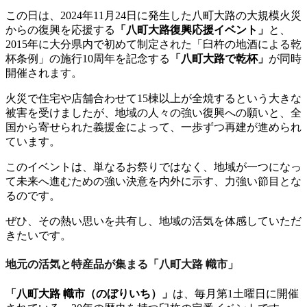
この日は、2024年11月24日に発生した八町大路の大規模火災
からの復興を応援する
「八町大路復興応援イベント」
と、
2015年に大分県内で初めて制定された「臼杵の地酒による乾
杯条例」の施行10周年を記念する
「八町大路で乾杯」
が同時
開催されます。
火災で住宅や店舗合わせて15棟以上が全焼するという大きな
被害を受けましたが、地域の人々の強い復興への願いと、全
国から寄せられた義援金によって、一歩ずつ再建が進められ
ています。
このイベントは、単なるお祭りではなく、地域が一つになっ
て未来へ進むための強い決意を内外に示す、力強い節目とな
るのです。
ぜひ、その熱い思いを共有し、地域の活気を体感していただ
きたいです。
地元の活気と特産品が集まる「八町大路 幟市」
「八町大路 幟市（のぼりいち）」
は、毎月第1土曜日に開催