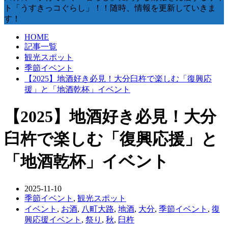
ト「うすきっコぐらし」！！随時、情報を更新していきま
す！
HOME
記事一覧
観光スポット
季節イベント
【2025】地酒好き必見！大分臼杵で楽しむ「復興応
援」と「地酒乾杯」イベント
【2025】地酒好き必見！大分
臼杵で楽しむ「復興応援」と
「地酒乾杯」イベント
2025-11-10
季節イベント
,
観光スポット
イベント
,
お酒
,
八町大路
,
地酒
,
大分
,
季節イベント
,
復
興応援イベント
,
祭り
,
秋
,
臼杵