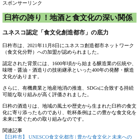
スポンサーリンク
臼杵の誇り！地酒と食文化の深い関係
ユネスコ認定「食文化創造都市」の底力
臼杵市は、2021年11月8日にユネスコ創造都市ネットワーク
（食文化分野）への加盟が認められました。
認定された背景には、1600年頃から始まる醸造業の伝統や、
味噌・醤油・酒造りの技術継承といった400年の発酵・醸造
文化があります。
さらに、有機農業と地産地消の推進、SDGsに合致する持続
可能な取り組みが高く評価されました。
臼杵の酒造りは、地域の風土や歴史から生まれた臼杵の食文
化に寄り添ったものであり、乾杯条例はこの豊かな食文化を
未来に繋ぐための取り組みなのです。
関連記事
【臼杵市】 UNESCO食文化都市 | 豊かな食文化と未来への