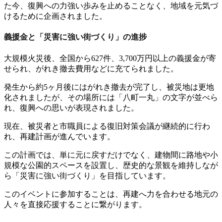
た今、復興への力強い歩みを止めることなく、地域を元気づ
けるために企画されました。
義援金と「災害に強い街づくり」の進捗
大規模火災後、全国から627件、3,700万円以上の義援金が寄
せられ、がれき撤去費用などに充てられました。
発生から約5ヶ月後にはがれき撤去が完了し、被災地は更地
化されましたが、その場所には「八町一丸」の文字が並べら
れ、復興への思いが表現されました。
現在、被災者と市職員による復旧対策会議が継続的に行わ
れ、再建計画が進んでいます。
この計画では、単に元に戻すだけでなく、建物間に路地や小
規模な公園的スペースを設置し、歴史的な景観を維持しなが
ら「災害に強い街づくり」を目指しています。
このイベントに参加することは、再建へ力を合わせる地元の
人々を直接応援することに繋がります。