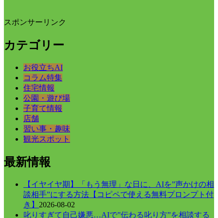
スポンサーリンク
カテゴリー
お役立ちAI
コラム特集
住宅情報
公園・遊び場
子育て情報
店舗
習い事・趣味
観光スポット
最新情報
【イヤイヤ期】「もう無理」な日に、AIを”声かけの相
談相手”にする方法【コピペで使える無料プロンプト付
き】
2026-08-02
叱りすぎて自己嫌悪…AIで”伝わる叱り方”を相談する