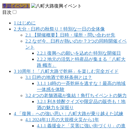
季節イベント
目次
1
はじめに
2
大分・臼杵の秋祭り！特別な一日の全体像
2.1
【開催概要】日時・場所・問い合わせ先
2.2
なぜ今、臼杵が熱いのか？3つの同時開催イベ
ント
2.2.1
復興への願いを込めた特別な開催日
2.2.2
地元の活気と特産品が集まる「八町大
路 幟市」
3
10周年！「八町大路で乾杯」を楽しむ完全ガイド
3.1
臼杵の地酒で乾杯条例とは？
3.1.1
14時の一斉乾杯を逃すな！最高の地域
一体感を体験
3.2
4つの老舗酒蔵が集結！角打ちイベントの魅力
3.2.1
利き焼酎クイズや限定品の販売も！地
酒の魅力を深掘り
4
「復興」への強い思い：八町大路が乗り越えた試練
4.1
2024年11月の大規模火災から1年
4.1.1
義援金と「災害に強い街づくり」の進