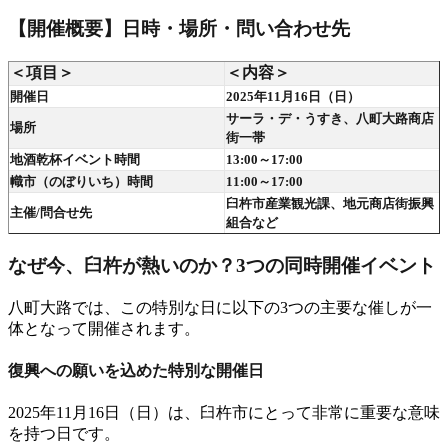
【開催概要】日時・場所・問い合わせ先
＜項目＞
＜内容＞
開催日
2025年11月16日（日）
サーラ・デ・うすき、八町大路商店
場所
街一帯
地酒乾杯イベント時間
13:00～17:00
幟市（のぼりいち）時間
11:00～17:00
臼杵市産業観光課、地元商店街振興
主催/問合せ先
組合など
なぜ今、臼杵が熱いのか？3つの同時開催イベント
八町大路では、この特別な日に以下の3つの主要な催しが一
体となって開催されます。
復興への願いを込めた特別な開催日
2025年11月16日（日）は、臼杵市にとって非常に重要な意味
を持つ日です。