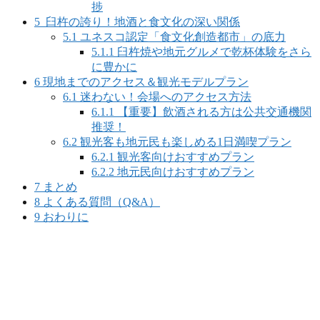
捗
5
臼杵の誇り！地酒と食文化の深い関係
5.1
ユネスコ認定「食文化創造都市」の底力
5.1.1
臼杵焼や地元グルメで乾杯体験をさら
に豊かに
6
現地までのアクセス＆観光モデルプラン
6.1
迷わない！会場へのアクセス方法
6.1.1
【重要】飲酒される方は公共交通機関
推奨！
6.2
観光客も地元民も楽しめる1日満喫プラン
6.2.1
観光客向けおすすめプラン
6.2.2
地元民向けおすすめプラン
7
まとめ
8
よくある質問（Q&A）
9
おわりに