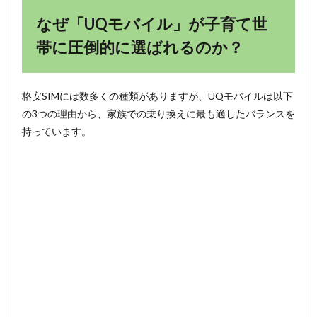
ク！
なぜ「UQモバイル」が子育て世
余っ
たデ
帯に圧倒的に選ばれるのか？
ータ
は
「翌
月へ
格安SIMには数多くの種類がありますが、UQモバイルは以下
くり
こ
の3つの理由から、家族での乗り換えに最も適したバランスを
し」
持っています。
1.2
理由
②：
いざ
とい
う時
に
「全
国の
店
舗」
でサ
ポー
トが