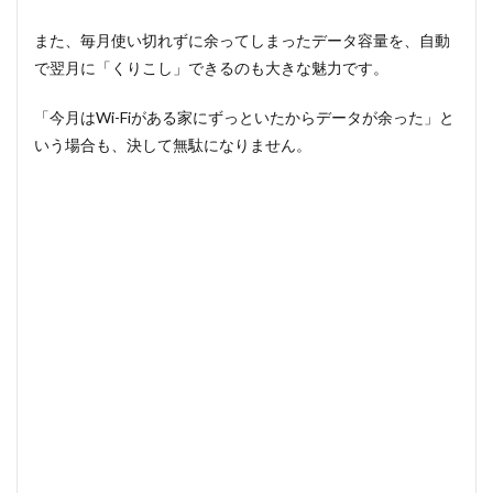
換え
る前
また、毎月使い切れずに余ってしまったデータ容量を、自動
に確
で翌月に「くりこし」できるのも大きな魅力です。
認！
知っ
てお
「今月はWi-Fiがある家にずっといたからデータが余った」と
くべ
いう場合も、決して無駄になりません。
き
「2
つの
注意
点」
2.1
キャ
リア
メー
ルの
維持
には
別途
費用
がか
かる