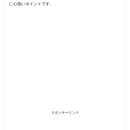
の家
に心強いポイントです。
計を
ラク
にし
よう
スポンサーリンク