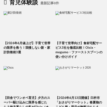
育児体験談
最新記事8件
【2026年6月値上げ】子育て世帯
【子育て世帯向け】食材宅配サー
の限界を救う！我慢しない新・家
ビス3社を徹底比較！Oisix・
計防衛術3選
mogumo・ファーストスプーンの
使い分けガイド
【田舎でワンオペ育児】夕方のス
【2026年6月13日開催】臼杵市
ーパー駆け込みに限界を感じた
「おさがりマーケット」春夏物の
ら？地方暮らしの私がOisix（オ
こども服・用品が無料でもらえ