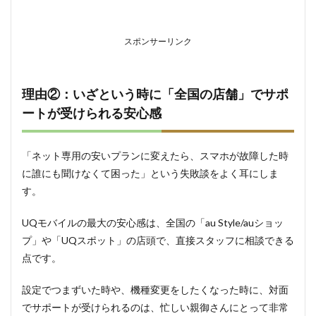
2.2
最新
のハ
スポンサーリンク
イエ
ンド
スマ
ホは
理由②：いざという時に「全国の店舗」でサポ
取り
扱い
ートが受けられる安心感
が少
ない
場合
「ネット専用の安いプランに変えたら、スマホが故障した時
があ
に誰にも聞けなくて困った」という失敗談をよく耳にしま
る
す。
3
まと
UQモバイルの最大の安心感は、全国の「au Style/auショッ
め：
今週
プ」や「UQスポット」の店頭で、直接スタッフに相談できる
末の
点です。
2時
間
で、
設定でつまずいた時や、機種変更をしたくなった時に、対面
来月
でサポートが受けられるのは、忙しい親御さんにとって非常
から