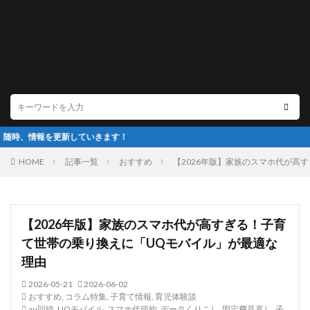
していきます！
HOME
記事一覧
おすすめ
【2026年版】家族のスマホ代が高
【2026年版】家族のスマホ代が高すぎる！子育
て世帯の乗り換えに「UQモバイル」が最適な
理由
2026-05-21
2026-06-02
おすすめ
,
コラム特集
,
子育て情報
,
育児体験談
au回線
,
UQモバイル
,
スマホ代節約
,
データくりこし
,
固定費見直し
,
子