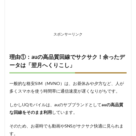
受け
られ
る安
心感
1.3
スポンサーリンク
理由
③：
「家
族セ
理由①：auの高品質回線でサクサク！余ったデ
ット
ータは「翌月へくりこし」
割」
や
「自
宅セ
一般的な格安SIM（MVNO）は、お昼休みや夕方など、人が
ット
多くスマホを使う時間帯に通信速度が遅くなりがちです。
割」
で家
族全
しかしUQモバイルは、auのサブブランドとして
auの高品質
員が
な回線をそのまま利用
しています。
お得
に
そのため、お昼時でも動画やSNSがサクサク快適に見られま
2
す。
乗り