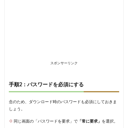
6
最大
の対
策は
「教
育」
と
「ル
ール
作
り」
スポンサーリンク
6.1
1.
「デ
ータ
手順2：パスワードを必須にする
＝お
金」
であ
念のため、ダウンロード時のパスワードも必須にしておきま
るこ
とを
しょう。
教え
る
同じ画面の「パスワードを要求」で
「常に要求」
を選択。
6.2