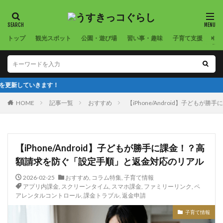
トップ
観光スポット
公園・遊び場
習い事・趣味
子育て支援
コ
！
HOME
記事一覧
おすすめ
【iPhone/Android】子ど
【iPhone/Android】子どもが勝手に課金！？高
額請求を防ぐ「設定手順」と返金対応のリアル
2026-02-25
おすすめ
,
コラム特集
,
子育て情報
アプリ内課金
,
スクリーンタイム
,
スマホ課金
,
ファミリーリンク
,
ペ
アレンタルコントロール
,
課金トラブル
,
返金申請
子育て情報