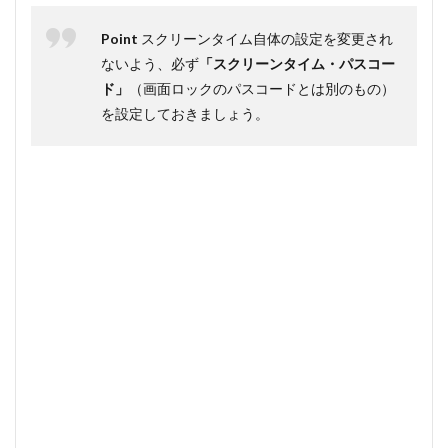
2. ル
ール
Point
スクリーンタイム自体の設定を変更され
を破
ないよう、必ず
「スクリーンタイム・パスコー
った
ド」
（画面ロックのパスコードとは別のもの）
時の
ペナ
を設定しておきましょう。
ルテ
ィを
決め
る
7
おわ
り
に：
テク
ノロ
ジー
を悪
者に
しな
いた
めに