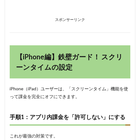
4
見落
とし
スポンサーリンク
が
ち！
「キ
ャリ
ア決
済」
【iPhone編】鉄壁ガード！ スクリ
の上
限額
ーンタイムの設定
変更
5
もし
iPhone（iPad）ユーザーは、「スクリーンタイム」機能を使
課金
って課金を完全にオフにできます。
され
てし
まっ
た
手順1：アプリ内課金を「許可しない」にする
ら？
返金
の可
これが最強の対策です。
能性