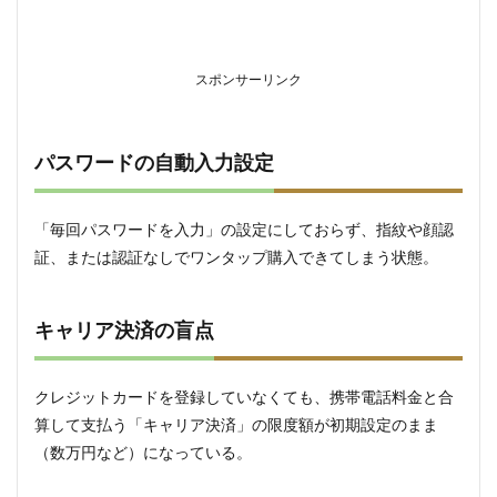
内課
金を
「許
可し
スポンサーリンク
な
い」
にす
る
パスワードの自動入力設定
2.2
手順
「毎回パスワードを入力」の設定にしておらず、指紋や顔認
2：パ
スワ
証、または認証なしでワンタップ購入できてしまう状態。
ード
を必
須に
キャリア決済の盲点
する
3
【Android
クレジットカードを登録していなくても、携帯電話料金と合
編】
算して支払う「キャリア決済」の限度額が初期設定のまま
Google
Playとフ
（数万円など）になっている。
ァミリー
リンクの