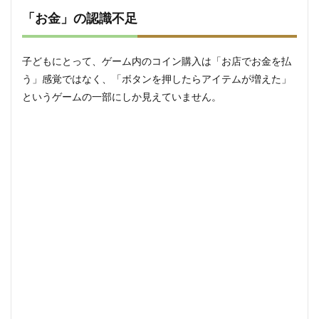
設定
「お金」の認識不足
3.1
手順
1：購
子どもにとって、ゲーム内のコイン購入は「お店でお金を払
入時
う」感覚ではなく、「ボタンを押したらアイテムが増えた」
に認
証を
というゲームの一部にしか見えていません。
必須
にす
る
3.2
手順
2：
「フ
ァミ
リー
リン
ク」
で管
理す
る
（推
奨）