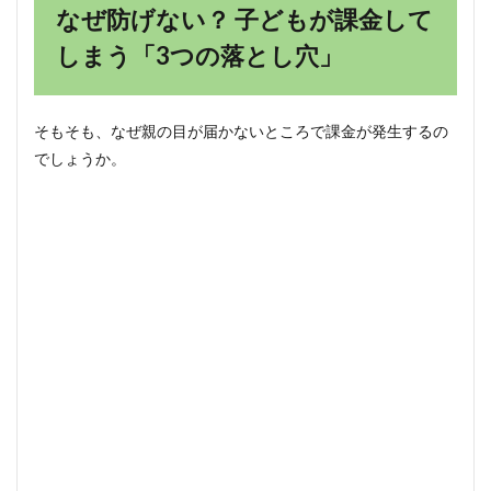
なぜ防げない？ 子どもが課金して
キャ
リア
しまう「3つの落とし穴」
決済
の盲
点
1.3
そもそも、なぜ親の目が届かないところで課金が発生するの
「お
でしょうか。
金」
の認
識不
足
2
【iPhone
編】鉄壁
ガード！
スクリー
ンタイム
の設定
2.1
手順
1：ア
プリ