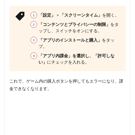
と相
談窓
口
「設定」
>
「スクリーンタイム」
を開く。
5.1
「コンテンツとプライバシーの制限」
をタ
1. プ
ップし、スイッチをオンにする。
ラッ
トフ
「アプリのインストールと購入」
をタッ
ォー
プ。
ムへ
「返
「アプリ内課金」を選択し、「許可しな
金リ
い」
にチェックを入れる。
クエ
ス
ト」
これで、ゲーム内の購入ボタンを押してもエラーになり、課
をす
る
金できなくなります。
5.2
2. 消費
者ホッ
トライ
ン
「188」
へ相談