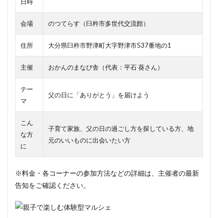
日時
るワ
ーク
ショ
会場
のつてらす（臼杵市多世代交流館）
ップ
住所
大分県臼杵市野津町大字野津市537番地の1
6
当日
のお
主催
おかんのまなび舎（代表：平石 葵さん）
楽し
み④
テー
キッ
父の日に「ありがとう」を届けよう
ズ体
マ
験＆
ハン
こん
ドメ
子育て家族、父の日の過ごし方を探している方、地
な方
イド
元のいいものに出会いたい方
雑貨
に
7
見逃せ
ない「シー
※料金・各コーナーの参加方法などの詳細は、主催者の最新
ル交換会」
告知をご確認ください。
（14:00〜）
8
行く