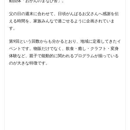
動団体「おかんのまなび舎」。
内施
設
父の日の週末に合わせて、日頃がんばるお父さんへ感謝を伝
2.2
える時間を、家族みんなで過ごせるように企画されていま
無料
す。
で遊
べる
大型
第9回という回数からも分かるとおり、地域に定着してきたイ
遊具
ベントです。物販だけでなく、飲食・癒し・クラフト・変身
があ
体験など、親子で能動的に関われるプログラムが揃っている
る
のが大きな特徴です。
2.3
赤ち
ゃん
連れ
にも
配慮
3
当日
のお
楽し
み①
飲