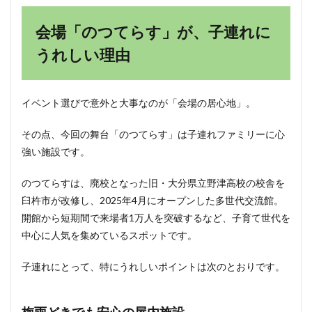
り決
めて
会場「のつてらす」が、子連れに
おく
8.3
うれしい理由
遊具
の時
間も
見込
イベント選びで意外と大事なのが「会場の居心地」。
んで
おく
その点、今回の舞台「のつてらす」は子連れファミリーに心
8.4
強い施設です。
最新
情報
のつてらすは、廃校となった旧・大分県立野津高校の校舎を
は公
臼杵市が改修し、2025年4月にオープンした多世代交流館。
式で
チェ
開館から短期間で来場者1万人を突破するなど、子育て世代を
ック
中心に人気を集めているスポットです。
9
まと
子連れにとって、特にうれしいポイントは次のとおりです。
め｜
父の
日
は、