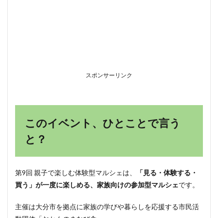
概要
（早
わか
り
表）
2
会場
スポンサーリンク
「の
つて
ら
す」
が、
このイベント、ひとことで言う
子連
れに
と？
うれ
しい
理由
2.1
第9回 親子で楽しむ体験型マルシェは、
「見る・体験する・
梅雨
買う」が一度に楽しめる、家族向けの参加型マルシェ
です。
どき
でも
主催は大分市を拠点に家族の学びや暮らしを応援する市民活
安心
の屋