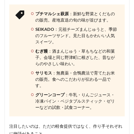
プチマルシェ萩原
：新鮮な野菜とくだもの
の販売。産地直送の旬の味が並びます。
SEIKADO
：元祖チーズまんじゅうと、季節
のフルーツサンド。見た目もかわいい人気
スイーツ。
むぎ饅
：酒まんじゅう・草もちなどの和菓
子。会場と同じ野津町に根ざした、昔なが
らのやさしい味わい。
サリモス
：無農薬・合鴨農法で育てたお米
の販売。食へのこだわりが伝わる一品で
す。
グリーンコープ
：牛乳・りんごジュース・
冷凍パイン・ベジタブルスティック・ゼリ
ーなどの試飲・試食コーナー。
注目したいのは、ただの軽食提供ではなく、作り手それぞれ
に物語があること。