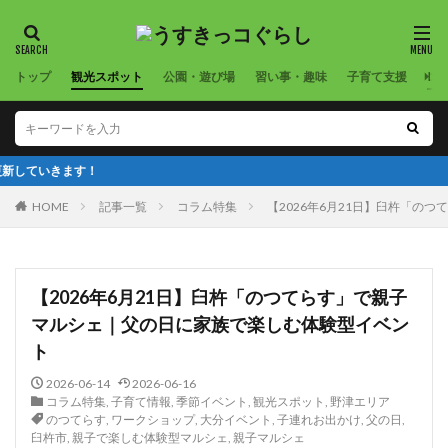
トップ
観光スポット
公園・遊び場
習い事・趣味
子育て支援
コ
臼杵
HOME
記事一覧
コラム特集
【2026年6月21日】臼杵「の
【2026年6月21日】臼杵「のつてらす」で親子
マルシェ｜父の日に家族で楽しむ体験型イベン
ト
2026-06-14
2026-06-16
コラム特集
,
子育て情報
,
季節イベント
,
観光スポット
,
野津エリア
のつてらす
,
ワークショップ
,
大分イベント
,
子連れお出かけ
,
父の日
,
臼杵市
,
親子で楽しむ体験型マルシェ
,
親子マルシェ