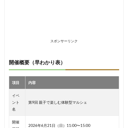
食・
試食
コー
ナー
4
当日
のお
スポンサーリンク
楽し
み②
パパ
へ届
開催概要（早わかり表）
ける
「癒
しコ
ーナ
項目
内容
ー」
5
イベ
当日
ント
第9回 親子で楽しむ体験型マルシェ
のお
名
楽し
み③
親子
開催
2026年6月21日（日）11:00〜15:00
で作