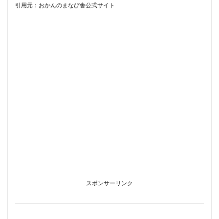
前に
引用元：おかんのまなび舎公式サイト
知っ
てお
きた
い、
ちょ
っと
した
コツ
8.1
マイ
バッ
グを
持っ
てい
きま
しょ
う
8.2
スポンサーリンク
時間
配分
をざ
っく