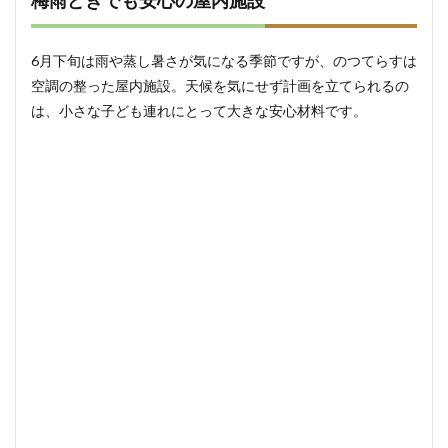
梅雨どきでも安心の屋内施設
家族
の
「あ
6月下旬は雨や蒸し暑さが気になる季節ですが、のつてらすは
りが
空調の整った屋内施設。天候を気にせず計画を立てられるの
と
う」
は、小さな子ども連れにとって大きな安心材料です。
を形
にす
る一
日に
9.1
よ
くある質
問
（FAQ）