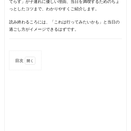
てらす」が子連れに優しい理由、当日を満喫するためのちょ
っとしたコツまで、わかりやすくご紹介します。
読み終わるころには、「これは行ってみたいかも」と当日の
過ごし方がイメージできるはずです。
目次
1
この
イベ
ン
ト、
ひと
こと
で言
う
と？
1.1
開催