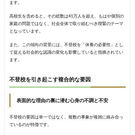
立」へ
ます。
3.2.2
高校生を含めると、その総数は41万人を超え、もはや個別の
多様な
学びの
家庭の問題ではなく、社会全体で取り組むべき喫緊のテーマ
場（特
となっています。
例校・
ICT活
用）の
また、この傾向の背景には、不登校を「休養の必要性」とし
確保
て捉える社会的な認識の変化も影響していると指摘されてい
4
ます。
【保
護者
向
不登校を引き起こす複合的な要因
け】
子ど
もの
心の
表面的な理由の裏に潜む心身の不調と不安
SOS
を受
け止
不登校の要因は単一ではなく、複数の事象が複雑に絡み合っ
める
具体
ているのが特徴です。
的な
支援