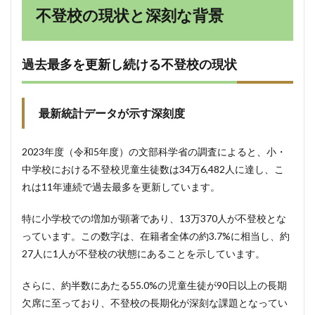
ち」
不登校の現状と深刻な背景
3.1.1
支援の
「接続
過去最多を更新し続ける不登校の現状
（つな
ぎ）」
の課題
と経済
最新統計データが示す深刻度
的格差
3.2
国が
2023年度（令和5年度）の文部科学省の調査によると、小・
推進する
「COCOLO
中学校における不登校児童生徒数は34万6,482人に達し、こ
プラン」の
れは11年連続で過去最多を更新しています。
全貌
3.2.1
特に小学校での増加が顕著であり、13万370人が不登校とな
目標転
っています。この数字は、在籍者全体の約3.7%に相当し、約
換：
「学校
27人に1人が不登校の状態にあることを示しています。
復帰」
から
さらに、約半数にあたる55.0%の児童生徒が90日以上の長期
「社会
欠席に至っており、不登校の長期化が深刻な課題となってい
的自