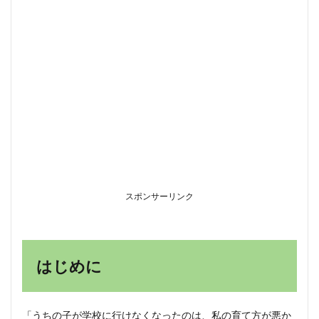
校の
現状
と深
刻な
背景
2.1
過去
最多
を更
新し
続け
る不
登校
の現
スポンサーリンク
状
2.1.1
最新統
計デー
はじめに
タが示
す深刻
度
2.2
「うちの子が学校に行けなくなったのは、私の育て方が悪か