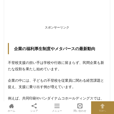
スポンサーリンク
企業の福利厚生制度やメタバースの最新動向
不登校支援の担い手は学校や行政に留まらず、民間企業も新
たな役割を果たし始めています。
企業の中には、子どもの不登校を従業員に関わる経営課題と
捉え、支援に乗り出す例が増えています。
例えば、共同印刷やバンダイナムコホールディングスでは、
子どもの不登校を理由とした休業や時短勤務を認める制度を
導入しており、従業員のウェルビーイングと人材定着に貢献
ホーム
シェア
メニュー
問い合わせ
TOPへ