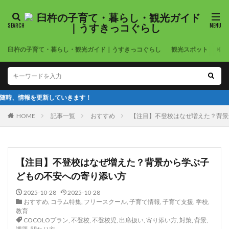
臼杵の子育て・暮らし・観光ガイド｜うすきっコぐらし
観光スポット
公
いきます！
HOME
記事一覧
おすすめ
【注目】不登校はなぜ増えた？背景
【注目】不登校はなぜ増えた？背景から学ぶ子
どもの不安への寄り添い方
2025-10-28
2025-10-28
おすすめ
,
コラム特集
,
フリースクール
,
子育て情報
,
子育て支援
,
学校
,
教育
COCOLOプラン
,
不登校
,
不登校児
,
出席扱い
,
寄り添い方
,
対策
,
背景
,