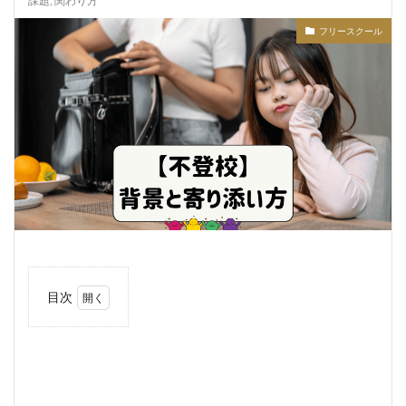
課題
,
関わり方
フリースクール
目次
1
はじ
めに
2
不登