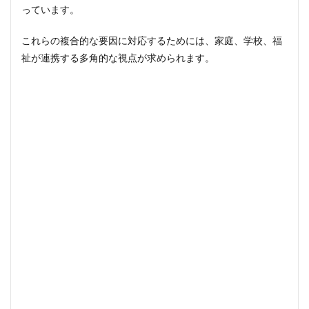
が果
っています。
たす
べき
これらの複合的な要因に対応するためには、家庭、学校、福
「チ
ーム
祉が連携する多角的な視点が求められます。
学
校」
の機
能
5.1.1
校内教
育支援
センタ
ー
（SSR）
の積極
的な活
用
5.2
行政・
NPO・
民間企
業によ