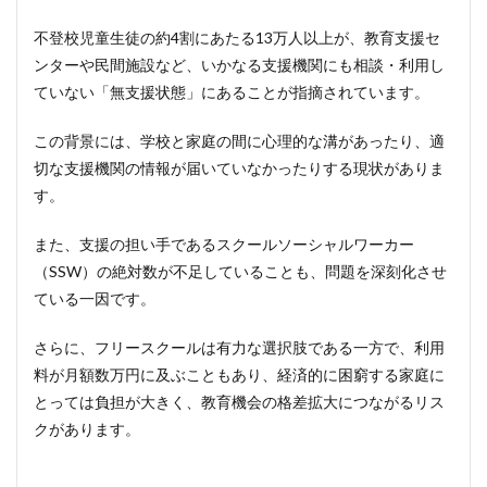
サー
ビス
不登校児童生徒の約4割にあたる13万人以上が、教育支援セ
（放
デ
ンターや民間施設など、いかなる支援機関にも相談・利用し
イ）
ていない「無支援状態」にあることが指摘されています。
を活
用し
た専
この背景には、学校と家庭の間に心理的な溝があったり、適
門的
切な支援機関の情報が届いていなかったりする現状がありま
支援
す。
6.1
放デ
また、支援の担い手であるスクールソーシャルワーカー
イの
（SSW）の絶対数が不足していることも、問題を深刻化させ
特性
と不
ている一因です。
登校
児へ
さらに、フリースクールは有力な選択肢である一方で、利用
の具
体的
料が月額数万円に及ぶこともあり、経済的に困窮する家庭に
な支
とっては負担が大きく、教育機会の格差拡大につながるリス
援内
クがあります。
容
6.1.1
個別支