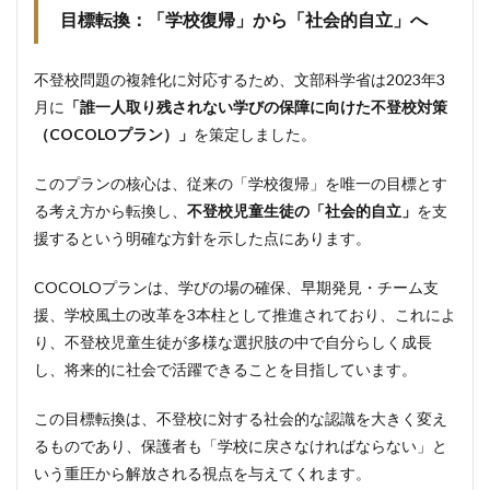
への反
目標転換：「学校復帰」から「社会的自立」へ
映
7
不登校問題の複雑化に対応するため、文部科学省は2023年3
まと
月に
「誰一人取り残されない学びの保障に向けた不登校対策
め
（COCOLOプラン）」
を策定しました。
8
よく
ある質問
このプランの核心は、従来の「学校復帰」を唯一の目標とす
（Q&A）
る考え方から転換し、
不登校児童生徒の「社会的自立」
を支
9
援するという明確な方針を示した点にあります。
おわ
りに
COCOLOプランは、学びの場の確保、早期発見・チーム支
援、学校風土の改革を3本柱として推進されており、これによ
り、不登校児童生徒が多様な選択肢の中で自分らしく成長
し、将来的に社会で活躍できることを目指しています。
この目標転換は、不登校に対する社会的な認識を大きく変え
るものであり、保護者も「学校に戻さなければならない」と
いう重圧から解放される視点を与えてくれます。