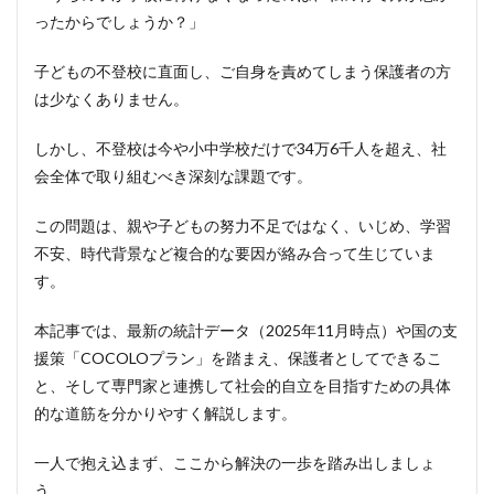
不登
ったからでしょうか？」
校を
引き
起こ
子どもの不登校に直面し、ご自身を責めてしまう保護者の方
す複
は少なくありません。
合的
な要
しかし、不登校は今や小中学校だけで34万6千人を超え、社
因
会全体で取り組むべき深刻な課題です。
2.2.1
表面的
この問題は、親や子どもの努力不足ではなく、いじめ、学習
な理由
の裏に
不安、時代背景など複合的な要因が絡み合って生じていま
潜む心
す。
身の不
調と不
安
本記事では、最新の統計データ（2025年11月時点）や国の支
援策「COCOLOプラン」を踏まえ、保護者としてできるこ
2.2.2
学校環
と、そして専門家と連携して社会的自立を目指すための具体
境と家
的な道筋を分かりやすく解説します。
庭環境
が複雑
一人で抱え込まず、ここから解決の一歩を踏み出しましょ
に絡み
合う問
う。