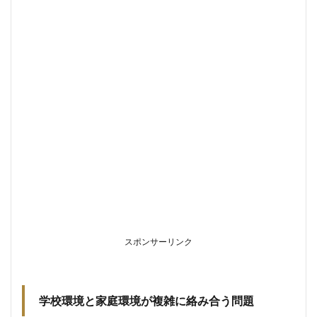
と孤立
の防止
4.2
学校
以外
の学
びの
選択
肢と
情報
収集
4.2.1
フリー
スクー
ルやオ
ンライ
ン学習
スポンサーリンク
の検討
4.2.2
学校・
外部機
学校環境と家庭環境が複雑に絡み合う問題
関との