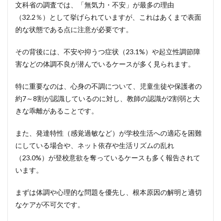
文科省の調査では、「無気力・不安」が最多の理由
4.1
（32.2％）として挙げられていますが、これはあくまで表面
家庭
的な状態である点に注意が必要です。
を
「安
その背後には、不安や抑うつ症状（23.1%）や起立性調節障
全基
地」
害などの体調不良が潜んでいるケースが多く見られます。
にす
るた
特に重要なのは、心身の不調について、児童生徒や保護者の
めの
心得
約7～8割が認識しているのに対し、教師の認識が2割弱と大
きな乖離があることです。
4.1.1
子ども
の気持
また、発達特性（感覚過敏など）が学校生活への適応を困難
ちの受
にしている場合や、ネット依存や生活リズムの乱れ
容と登
（23.0%）が登校意欲を奪っているケースも多く報告されて
校の強
要禁止
います。
4.1.2
まずは体調や心理的な問題を優先し、根本原因の解明と適切
保護者
自身の
なケアが不可欠です。
メンタ
ルケア