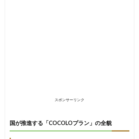
援計画
に基づ
くソー
シャル
スキル
トレー
ニング
6.2
出席
扱い
認定
のた
めの
学校
との
連携
手順
スポンサーリンク
6.2.1
連携体
制の構
国が推進する「COCOLOプラン」の全貌
築と成
果の成
績評価