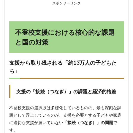
る多層
スポンサーリンク
的支援
5.2.1
教育支
援セン
不登校支援における核心的な課題
ターと
官民連
と国の対策
携モデ
ルの活
用
支援から取り残される「約13万人の子どもた
5.2.2
ち」
企業の
福利厚
生制度
やメタ
支援の「接続（つなぎ）」の課題と経済的格差
バース
の最新
動向
不登校支援の選択肢は多様化しているものの、最も深刻な課
6
題として浮上しているのが、支援を必要とする子どもや家庭
放課
に適切な支援が届いていない
「接続（つなぎ）」の問題
で
後等
デイ
す。