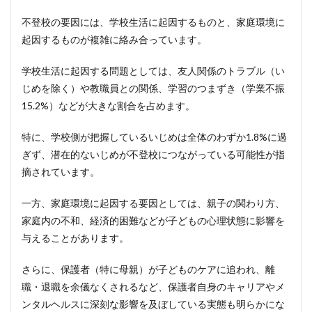
建設的
な連携
不登校の要因には、学校生活に起因するものと、家庭環境に
方法
起因するものが複雑に絡み合っています。
5
【支
学校生活に起因する問題としては、友人関係のトラブル（い
援者
じめを除く）や教職員との関係、学習のつまずき（学業不振
向
15.2%）などが大きな割合を占めます。
け】
多職
種・
特に、学校側が把握しているいじめは全体のわずか1.8%に過
多機
ぎず、潜在的ないじめが不登校につながっている可能性が指
関連
携に
摘されています。
よる
支援
一方、家庭環境に起因する要因としては、親子の関わり方、
（学
校・
家庭内の不和、経済的困難などが子どもの心理状態に影響を
行
与えることがあります。
政・
民
間）
さらに、保護者（特に母親）が子どものケアに追われ、離
職・退職を余儀なくされるなど、保護者自身のキャリアやメ
5.1
ンタルヘルスに深刻な影響を及ぼしている実態も明らかにな
学校