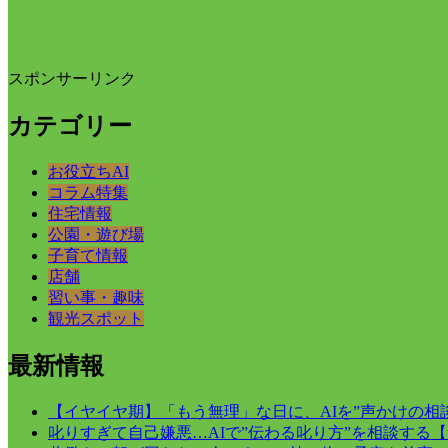
スポンサーリンク
カテゴリー
お役立ちAI
コラム特集
住宅情報
公園・遊び場
子育て情報
店舗
習い事・趣味
観光スポット
最新情報
【イヤイヤ期】「もう無理」な日に、AIを”声かけの相
叱りすぎて自己嫌悪…AIで”伝わる叱り方”を相談する