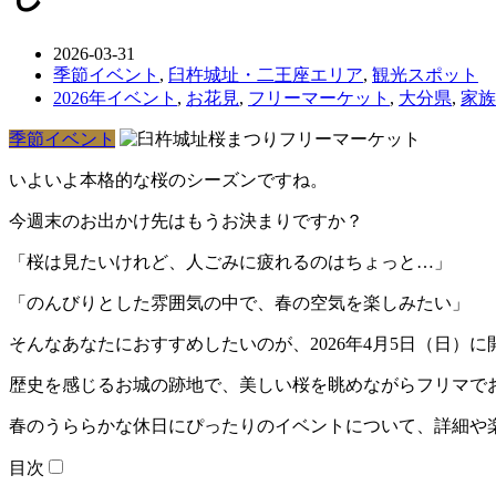
2026-03-31
季節イベント
,
臼杵城址・二王座エリア
,
観光スポット
2026年イベント
,
お花見
,
フリーマーケット
,
大分県
,
家族
季節イベント
いよいよ本格的な桜のシーズンですね。
今週末のお出かけ先はもうお決まりですか？
「桜は見たいけれど、人ごみに疲れるのはちょっと…」
「のんびりとした雰囲気の中で、春の空気を楽しみたい」
そんなあなたにおすすめしたいのが、2026年4月5日（日）
歴史を感じるお城の跡地で、美しい桜を眺めながらフリマで
春のうららかな休日にぴったりのイベントについて、詳細や
目次