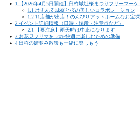
1
【2026年4月5日開催】臼杵城址桜まつりフリーマー
1.1
歴史ある城壁と桜の美しいコラボレーション
1.2
11店舗が出店！のんびりアットホームなお宝
2
イベント詳細情報（日時・場所・注意点など）
2.1
【要注意】雨天時は中止になります
3
お花見フリマを120%快適に楽しむための準備
4
臼杵の街並み散策も一緒に楽しもう