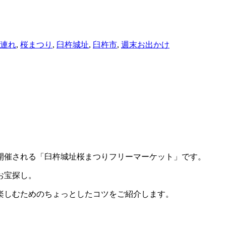
連れ
,
桜まつり
,
臼杵城址
,
臼杵市
,
週末お出かけ
に開催される「臼杵城址桜まつりフリーマーケット」です。
お宝探し。
楽しむためのちょっとしたコツをご紹介します。