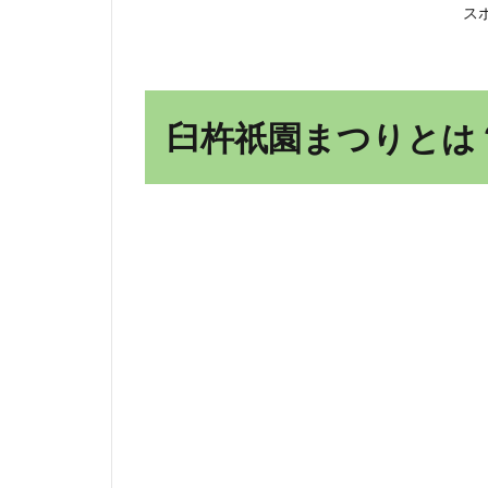
380
ス
年以
上の
歴史
を誇
臼杵祇園まつりとは
る大
分県
三大
祇園
祭の
一つ
1.2
「ぎ
ょん
さ
ま」
と親
しま