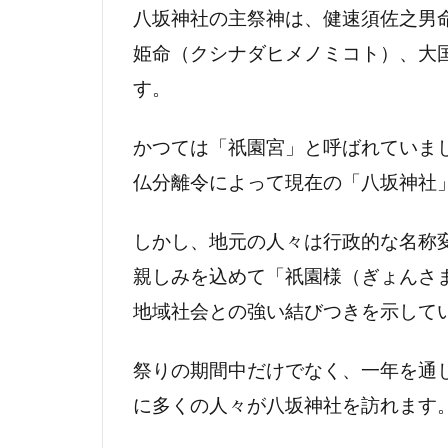
イベ
八坂神社の主祭神は、健速須佐之男
ント
姫命（クシナダヒメノミコト）、大
一覧
す。
2.2
各主
かつては「祇園宮」と呼ばれていまし
要行
事の
仏分離令によって現在の「八坂神社
詳細
と見
しかし、地元の人々は行政的な名称
どこ
ろ
親しみを込めて「祇園様（ぎょんさ
地域社会との強い結びつきを示して
3
祭り
の見
祭りの期間中だけでなく、一年を通
どこ
に多くの人々が八坂神社を訪れます
ろ徹
底解