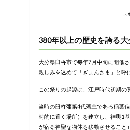
れる
八坂
ス
神社
の夏
季大
380年以上の歴史を誇る
祭
1.3
大分県臼杵市で毎年7月中旬に開催
大分
県指
親しみを込めて「ぎょんさま」と呼
定無
形民
この祭りの起源は、江戸時代初期の寛
俗文
化財
とし
当時の臼杵藩第4代藩主である稲葉
ての
時的に置く場所）を建立し、神輿1基
文化
が宿る神聖な物体を移動させること
的価