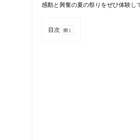
感動と興奮の夏の祭りをぜひ体験し
目次
1
臼杵
祇園
まつ
りと
は？
その
歴史
と文
化的
価値
1.1