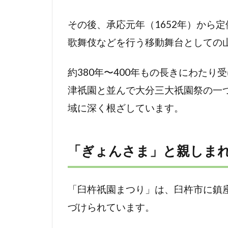
値
その後、承応元年（1652年）から定
2
歌舞伎などを行う移動舞台としての
【2025
年最新
版】開
約380年〜400年もの長きにわた
催日程
津祇園と並んで大分三大祇園祭の一
と主要
行事ス
域に深く根ざしています。
ケジュ
ール
「ぎょんさま」と親しま
2.1
2025
年開
「臼杵祇園まつり」は、臼杵市に鎮
催期
間と
づけられています。
主要