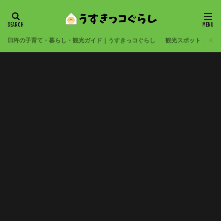
臼杵の子育て・暮らし・観光ガイド｜うすきっコぐらし
観光スポット
公