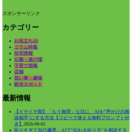
スポンサーリンク
カテゴリー
お役立ちAI
コラム特集
住宅情報
公園・遊び場
子育て情報
店舗
習い事・趣味
観光スポット
最新情報
【イヤイヤ期】「もう無理」な日に、AIを”声かけの相
談相手”にする方法【コピペで使える無料プロンプト付
き】
2026-08-02
叱りすぎて自己嫌悪…AIで”伝わる叱り方”を相談する