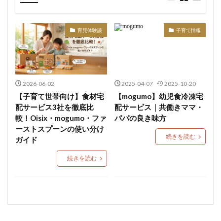
観光スポット
公園・遊び場
習い事・趣味
子育て支援
医療機関
店舗
育児体験談
子育て情報
2026-06-02
2025-04-07
2025-10-20
【子育て世帯向け】食材宅
【mogumo】幼児食冷凍宅
配サービス3社を徹底比
配サービス｜共働きママ・
較！Oisix・mogumo・ファ
パパの良き味方
ーストスプーンの使い分け
続きを読む
ガイド
続きを読む