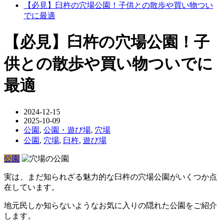
【必見】臼杵の穴場公園！子供との散歩や買い物つい
でに最適
【必見】臼杵の穴場公園！子
供との散歩や買い物ついでに
最適
2024-12-15
2025-10-09
公園
,
公園・遊び場
,
穴場
公園
,
穴場
,
臼杵
,
遊び場
公園
実は、まだ知られざる魅力的な臼杵の穴場公園がいくつか点
在しています。
地元民しか知らないようなお気に入りの隠れた公園をご紹介
します。