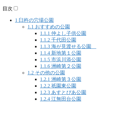
目次
1
臼杵の穴場公園
1.1
おすすめの公園
1.1.1
仲よし子供公園
1.1.2
千代田公園
1.1.3
海が見渡せる公園
1.1.4
新地第１公園
1.1.5
市浜川添公園
1.1.6
洲崎第２公園
1.2
その他の公園
1.2.1
洲崎第３公園
1.2.2
祇園東公園
1.2.3
あすとぴあ公園
1.2.4
江無田台公園