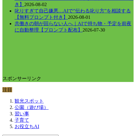
き】
2026-08-02
叱りすぎて自己嫌悪…AIで”伝わる叱り方”を相談する
【無料プロンプト付き】
2026-08-01
共働きの朝が回らない人へ｜AIで持ち物・予定を前夜
に自動整理【プロンプト配布】
2026-07-30
スポンサーリンク
注目
観光スポット
公園（遊び場）
習い事
子育て
お役立ちAI