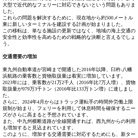
大型で近代的なフェリーに対応できないという問題もありま
した
。
これらの問題を解決するために、
現在地から約500メートル
東
に新しいターミナルを建設する計画が始まりました
。
この移転は、単なる施設の更新ではなく、
地域の海上交通の
安全性と効率性を高める
ための戦略的な決断と言えるでしょ
う。
交通需要の増加
東九州自動車道が宮崎まで開通した2016年以降、臼杵-八幡
浜航路の
乗客数と貨物取扱量は着実に増加
しています
。
2023年には、
乗客数が21万2千人
（2016年比7万人増）、
貨物
取扱量が979万3千トン
（2016年比133万トン増）に達しまし
た
。
さらに、2024年4月からは
トラック運転手の時間外労働上限
規制
が始まり、フェリーを利用して休息時間を確保するニー
ズがさらに高まると予想されています
。
また、
中九州横断道路が全線開通
すれば、西九州からの利用
も増加すると見込まれています
。
このように、
増加する交通需要に対応
するためにも、新ター