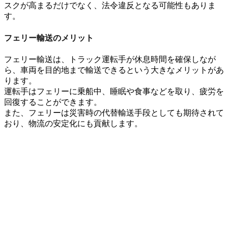
スクが高まるだけでなく、
法令違反
となる可能性もありま
す。
フェリー輸送のメリット
フェリー輸送は、
トラック運転手が休息時間を確保
しなが
ら、
車両を目的地まで輸送
できるという大きなメリットがあ
ります
。
運転手はフェリーに乗船中、
睡眠や食事
などを取り、
疲労を
回復
することができます。
また、フェリーは
災害時の代替輸送手段
としても期待されて
おり
、
物流の安定化
にも貢献します。