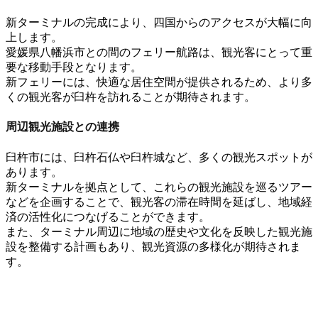
新ターミナルの完成により、
四国からのアクセス
が大幅に向
上します
。
愛媛県八幡浜市
との間のフェリー航路は、
観光客にとって重
要な移動手段
となります。
新フェリーには、
快適な居住空間
が提供されるため
、
より多
くの観光客
が臼杵を訪れることが期待されます。
周辺観光施設との連携
臼杵市には、
臼杵石仏
や
臼杵城
など、
多くの観光スポット
が
あります。
新ターミナルを拠点として、これらの
観光施設を巡るツアー
などを企画することで
、
観光客の滞在時間
を延ばし、
地域経
済の活性化
につなげることができます。
また、
ターミナル周辺
に
地域の歴史や文化を反映した観光施
設
を整備する計画もあり
、
観光資源の多様化
が期待されま
す。