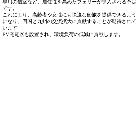
専用の個室
など、
居住性を高めたフェリー
が導入される予定
です
。
これにより、
高齢者や女性にも快適な船旅
を提供できるよう
になり、
四国と九州の交流拡大
に貢献することが期待されて
います
。
EV充電器
も設置され、
環境負荷の低減
に貢献します
。