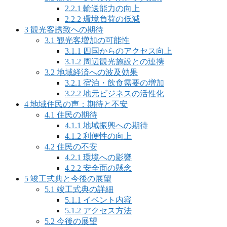
2.2.1
輸送能力の向上
2.2.2
環境負荷の低減
3
観光客誘致への期待
3.1
観光客増加の可能性
3.1.1
四国からのアクセス向上
3.1.2
周辺観光施設との連携
3.2
地域経済への波及効果
3.2.1
宿泊・飲食需要の増加
3.2.2
地元ビジネスの活性化
4
地域住民の声：期待と不安
4.1
住民の期待
4.1.1
地域振興への期待
4.1.2
利便性の向上
4.2
住民の不安
4.2.1
環境への影響
4.2.2
安全面の懸念
5
竣工式典と今後の展望
5.1
竣工式典の詳細
5.1.1
イベント内容
5.1.2
アクセス方法
5.2
今後の展望