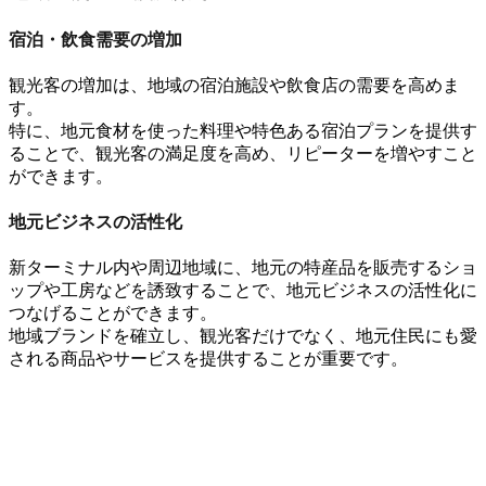
宿泊・飲食需要の増加
観光客の増加は、
地域の宿泊施設や飲食店
の需要を高めま
す
。
特に、
地元食材を使った料理
や
特色ある宿泊プラン
を提供す
ることで、
観光客の満足度
を高め、
リピーター
を増やすこと
ができます。
地元ビジネスの活性化
新ターミナル内や周辺地域に、
地元の特産品
を販売する
ショ
ップ
や
工房
などを誘致することで
、
地元ビジネスの活性化
に
つなげることができます。
地域ブランド
を確立し、
観光客
だけでなく、
地元住民
にも愛
される商品やサービスを提供することが重要です。