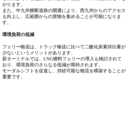
がります。
また、
中九州横断道路
の開通により、
西九州からのアクセス
も向上し
、
広範囲からの貨物
を集めることが可能になりま
す。
環境負荷の低減
フェリー輸送は、
トラック輸送に比べて二酸化炭素排出量が
少ない
というメリットがあります。
新ターミナルでは、
LNG燃料フェリー
の導入も検討されて
おり
、
環境負荷のさらなる低減
が期待されます。
モーダルシフトを促進し、
持続可能な物流
を構築することが
重要です。