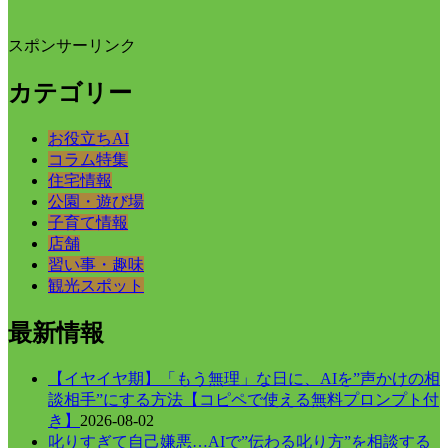
スポンサーリンク
カテゴリー
お役立ちAI
コラム特集
住宅情報
公園・遊び場
子育て情報
店舗
習い事・趣味
観光スポット
最新情報
【イヤイヤ期】「もう無理」な日に、AIを”声かけの相
談相手”にする方法【コピペで使える無料プロンプト付
き】
2026-08-02
叱りすぎて自己嫌悪…AIで”伝わる叱り方”を相談する