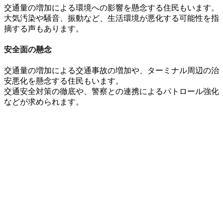
交通量の増加による
環境への影響
を懸念する住民もいます
。
大気汚染
や
騒音
、
振動
など、
生活環境
が悪化する可能性を指
摘する声もあります。
安全面の懸念
交通量の増加による
交通事故
の増加や、
ターミナル周辺の治
安
悪化を懸念する住民もいます
。
交通安全対策
の徹底や、
警察との連携
による
パトロール強化
などが求められます。