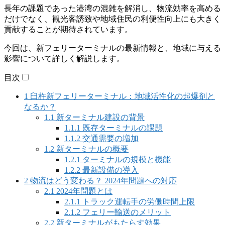
長年の課題であった港湾の混雑を解消し、物流効率を高める
だけでなく、観光客誘致や地域住民の利便性向上にも大きく
貢献することが期待されています。
今回は、新フェリーターミナルの最新情報と、地域に与える
影響について詳しく解説します。
目次
1
臼杵新フェリーターミナル：地域活性化の起爆剤と
なるか？
1.1
新ターミナル建設の背景
1.1.1
既存ターミナルの課題
1.1.2
交通需要の増加
1.2
新ターミナルの概要
1.2.1
ターミナルの規模と機能
1.2.2
最新設備の導入
2
物流はどう変わる？ 2024年問題への対応
2.1
2024年問題とは
2.1.1
トラック運転手の労働時間上限
2.1.2
フェリー輸送のメリット
2.2
新ターミナルがもたらす効果