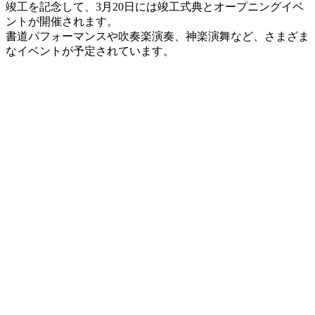
竣工を記念
して、
3月20日
には
竣工式典
と
オープニングイベ
ント
が開催されます
。
書道パフォーマンス
や
吹奏楽演奏
、
神楽演舞
など、
さまざま
なイベント
が予定されています
。