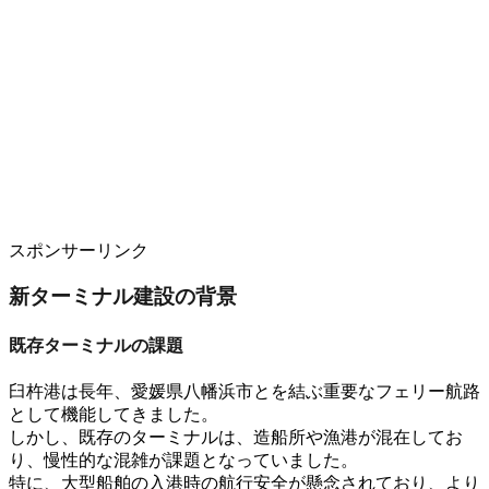
スポンサーリンク
新ターミナル建設の背景
既存ターミナルの課題
臼杵港は長年、
愛媛県八幡浜市とを結ぶ重要なフェリー航路
として機能してきました
。
しかし、既存のターミナルは、
造船所や漁港が混在
してお
り、
慢性的な混雑
が課題となっていました
。
特に、
大型船舶の入港時の航行安全
が懸念されており、より