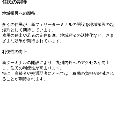
住民の期待
地域振興への期待
多くの住民が、新フェリーターミナルの開設を
地域振興の起
爆剤
として期待しています
。
雇用の創出
や
若者の定住促進
、
地域経済の活性化
など、
さま
ざまな効果
が期待されています。
利便性の向上
新ターミナルの開設により、
九州内外へのアクセス
が向上
し
、
住民の利便性
が高まります。
特に、
高齢者や交通弱者
にとっては、
移動の負担
が軽減され
ることが期待されます。