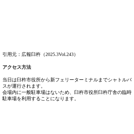
引用元：広報臼杵（2025.3Vol.243）
アクセス方法
当日は
臼杵市役所から新フェリーターミナルまでシャトルバ
ス
が運行されます
。
会場内に一般駐車場はない
ため、
臼杵市役所臼杵庁舎の臨時
駐車場
を利用することになります
。