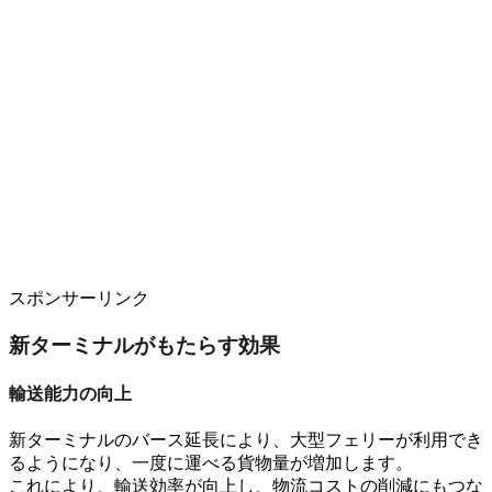
スポンサーリンク
新ターミナルがもたらす効果
輸送能力の向上
新ターミナルの
バース延長
により、
大型フェリー
が利用でき
るようになり
、
一度に運べる貨物量
が増加します
。
これにより、
輸送効率が向上
し、
物流コストの削減
にもつな