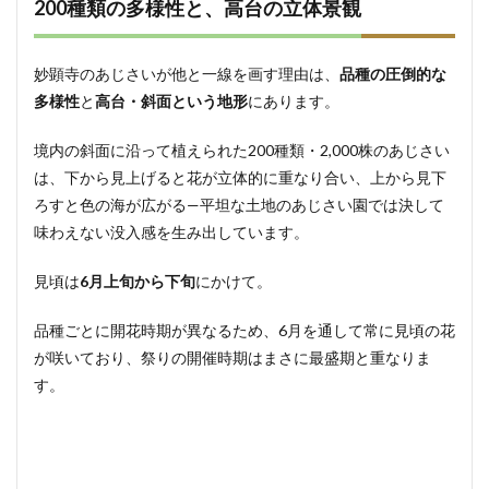
200種類の多様性と、高台の立体景観
9.2
車で
お越
妙顕寺のあじさいが他と一線を画す理由は、
品種の圧倒的な
しの
多様性
と
高台・斜面という地形
にあります。
方
9.3
境内の斜面に沿って植えられた200種類・2,000株のあじさい
公式
は、下から見上げると花が立体的に重なり合い、上から見下
指定
駐車
ろすと色の海が広がる—平坦な土地のあじさい園では決して
場
味わえない没入感を生み出しています。
（無
料）
見頃は
6月上旬から下旬
にかけて。
10
当日
品種ごとに開花時期が異なるため、6月を通して常に見頃の花
をも
っと
が咲いており、祭りの開催時期はまさに最盛期と重なりま
楽し
す。
むヒ
ント
10.1
雨の日