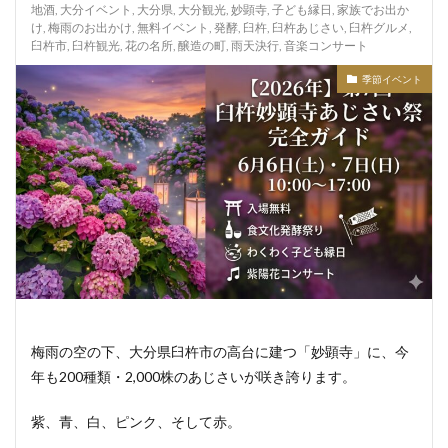
地酒
,
大分イベント
,
大分県
,
大分観光
,
妙顕寺
,
子ども縁日
,
家族でお出か
け
,
梅雨のお出かけ
,
無料イベント
,
発酵
,
臼杵
,
臼杵あじさい
,
臼杵グルメ
,
臼杵市
,
臼杵観光
,
花の名所
,
醸造の町
,
雨天決行
,
音楽コンサート
季節イベント
梅雨の空の下、大分県臼杵市の高台に建つ「妙顕寺」に、今
年も200種類・2,000株のあじさいが咲き誇ります。
紫、青、白、ピンク、そして赤。