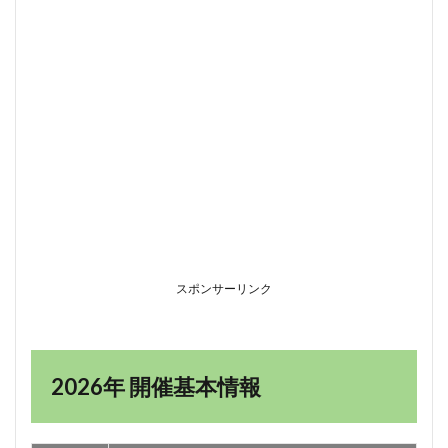
報
2
あじ
さい
寺・
妙顕
寺と
は
2.1
200種
類の
多様
性
と、
スポンサーリンク
高台
の立
体景
観
2.2
2026年 開催基本情報
注目
品
種：