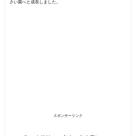
さい園へと成長しました。
7
お楽
しみ
抽選
会
8
御朱
印情
報
9
アク
セ
ス・
駐車
場情
報
9.1
スポンサーリンク
電車
でお
越し
の方