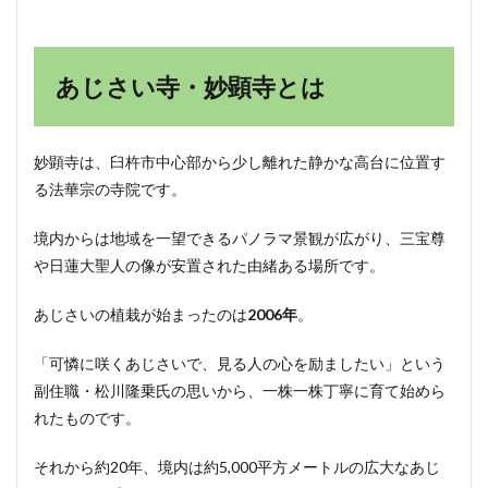
食！
臼杵
味噌
スイ
あじさい寺・妙顕寺とは
ーツ
5
臼杵
妙顕寺は、臼杵市中心部から少し離れた静かな高台に位置す
食文
る法華宗の寺院です。
化ミ
ニフ
ェス
境内からは地域を一望できるパノラマ景観が広がり、三宝尊
｜
や日蓮大聖人の像が安置された由緒ある場所です。
13
店舗
の出
あじさいの植栽が始まったのは
2006年
。
店情
報
「可憐に咲くあじさいで、見る人の心を励ましたい」という
6
副住職・松川隆乗氏の思いから、一株一株丁寧に育て始めら
わく
れたものです。
わく
子ど
も縁
それから約20年、境内は約5,000平方メートルの広大なあじ
日