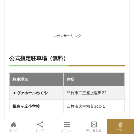
スポンサーリンク
公式指定駐車場（無料）
駐車場名
住所
エヴァホールわくや
臼杵市二王座上塩田22
福良ヶ丘小学校
臼杵市大字福良360-1
どちらも無料でご利用いただけます。混雑が予想される時間
帯は、早めの来場や公共交通機関の利用もご検討ください。
ホーム
シェア
メニュー
問い合わせ
TOPへ