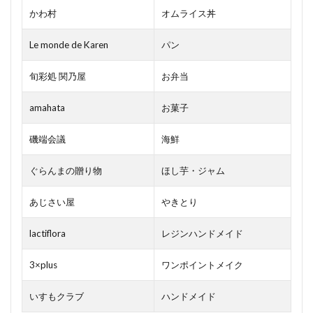
かわ村
オムライス丼
Le monde de Karen
パン
旬彩処 関乃屋
お弁当
amahata
お菓子
磯端会議
海鮮
ぐらんまの贈り物
ほし芋・ジャム
あじさい屋
やきとり
lactiflora
レジンハンドメイド
3×plus
ワンポイントメイク
いすもクラブ
ハンドメイド