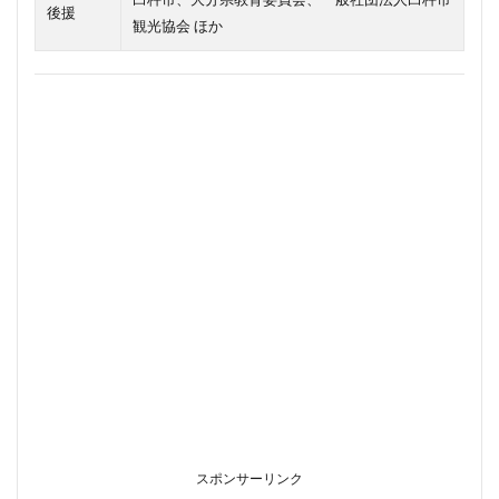
6月7
後援
日
観光協会 ほか
（日）
4
醸造
の
町・
臼杵
を体
感す
る
「食
文化
発酵
祭
り」
4.1
参加
酒造4
社
4.2
限定
スポンサーリンク
100