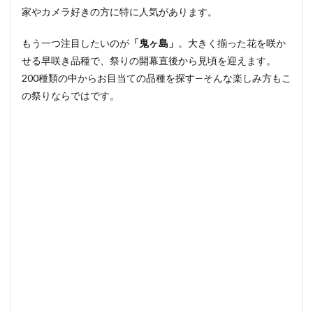
12
家やカメラ好きの方に特に人気があります。
まと
め：
もう一つ注目したいのが
「鬼ヶ島」
。大きく揃った花を咲か
2026
年の
せる早咲き品種で、祭りの開幕直後から見頃を迎えます。
基本
200種類の中からお目当ての品種を探す—そんな楽しみ方もこ
情報
の祭りならではです。
13
せっ
かく
臼杵
に来
るな
ら、
一泊
もお
すす
め