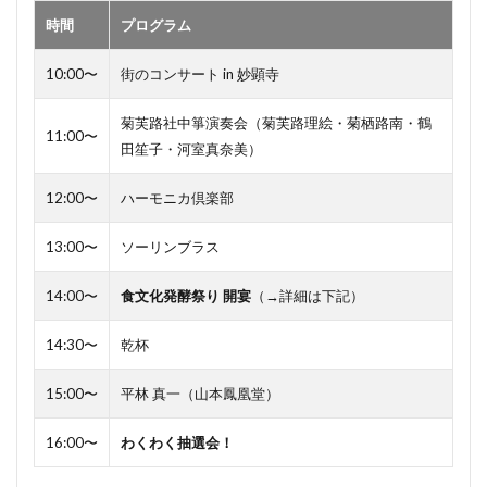
時間
プログラム
10:00〜
街のコンサート in 妙顕寺
菊芙路社中箏演奏会（菊芙路理絵・菊栖路南・鶴
11:00〜
田笙子・河室真奈美）
12:00〜
ハーモニカ倶楽部
13:00〜
ソーリンブラス
14:00〜
食文化発酵祭り 開宴
（→詳細は下記）
14:30〜
乾杯
15:00〜
平林 真一（山本鳳凰堂）
16:00〜
わくわく抽選会！