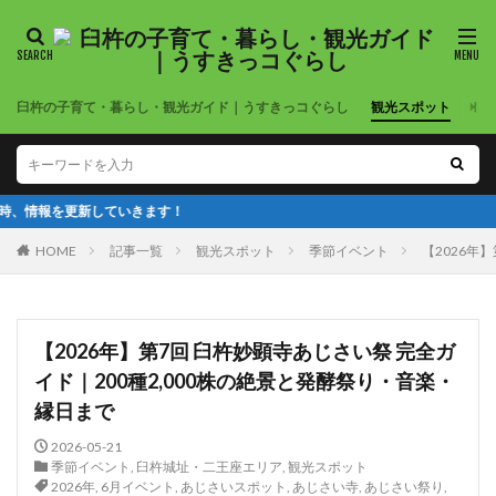
臼杵の子育て・暮らし・観光ガイド｜うすきっコぐらし
観光スポット
公
きます！
HOME
記事一覧
観光スポット
季節イベント
【2026年
【2026年】第7回 臼杵妙顕寺あじさい祭 完全ガ
イド｜200種2,000株の絶景と発酵祭り・音楽・
縁日まで
2026-05-21
季節イベント
,
臼杵城址・二王座エリア
,
観光スポット
2026年
,
6月イベント
,
あじさいスポット
,
あじさい寺
,
あじさい祭り
,