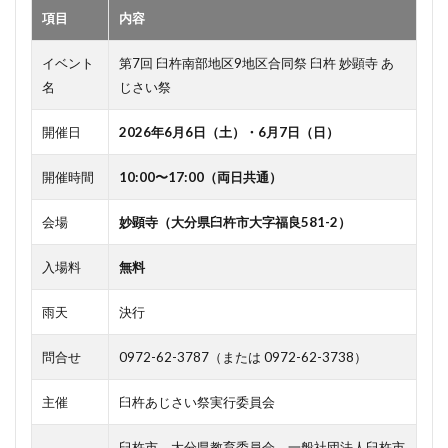
「オ
項目
内容
ーロ
ラ」
と
イベント
第7回 臼杵南部地区9地区合同祭 臼杵 妙顕寺 あ
「鬼
名
じさい祭
ヶ
島」
開催日
2026年6月6日（土）・6月7日（日）
3
紫陽
開催時間
10:00〜17:00（両日共通）
花コ
ンサ
ート
会場
妙顕寺（大分県臼杵市大字福良581-2）
タイ
ムス
入場料
無料
ケジ
ュー
ル
雨天
決行
3.1
問合せ
0972-62-3787（または 0972-62-3738）
6月6
日
（土）
主催
臼杵あじさい祭実行委員会
3.2
臼杵市、大分県教育委員会、一般社団法人臼杵市