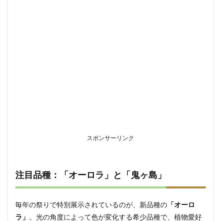
も行っ
てほし
い理由
10.2
早めの
来場が
おすす
め
11
周辺
観光
スポ
ット
スポンサーリンク
11.1
国宝 臼
杵石仏
注目品種：「オーロラ」と「鬼ヶ島」
11.2
臼杵城
址・二
王座歴
毎年の祭りで特別展示されているのが、新品種の
「オーロ
史の道
ラ」
。光の角度によって色が変化する希少品種で、植物愛好