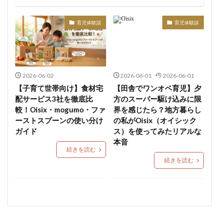
観光スポット
公園・遊び場
習い事・趣味
子育て支援
医療機関
店舗
育児体験談
育児体験談
2026-06-02
2026-06-01
2026-06-01
【子育て世帯向け】食材宅
【田舎でワンオペ育児】夕
配サービス3社を徹底比
方のスーパー駆け込みに限
較！Oisix・mogumo・ファ
界を感じたら？地方暮らし
ーストスプーンの使い分け
の私がOisix（オイシック
ガイド
ス）を使ってみたリアルな
本音
続きを読む
続きを読む