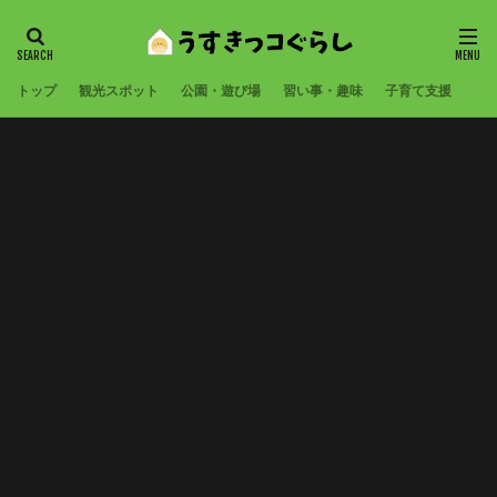
トップ
観光スポット
公園・遊び場
習い事・趣味
子育て支援
コ