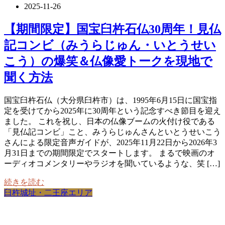
2025-11-26
【期間限定】国宝臼杵石仏30周年！見仏
記コンビ（みうらじゅん・いとうせい
こう）の爆笑＆仏像愛トークを現地で
聞く方法
国宝臼杵石仏（大分県臼杵市）は、1995年6月15日に国宝指
定を受けてから2025年に30周年という記念すべき節目を迎え
ました。 これを祝し、日本の仏像ブームの火付け役である
「見仏記コンビ」こと、みうらじゅんさんといとうせいこう
さんによる限定音声ガイドが、2025年11月22日から2026年3
月31日までの期間限定でスタートします。 まるで映画のオ
ーディオコメンタリーやラジオを聞いているような、笑 […]
続きを読む
臼杵城址・二王座エリア