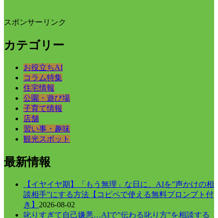
スポンサーリンク
カテゴリー
お役立ちAI
コラム特集
住宅情報
公園・遊び場
子育て情報
店舗
習い事・趣味
観光スポット
最新情報
【イヤイヤ期】「もう無理」な日に、AIを”声かけの相
談相手”にする方法【コピペで使える無料プロンプト付
き】
2026-08-02
叱りすぎて自己嫌悪…AIで”伝わる叱り方”を相談する