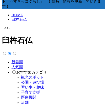
ト「うすきっコぐらし」！！随時、情報を更新していきま
す！
HOME
臼杵石仏
TAG
臼杵石仏
新着順
人気順
おすすめカテゴリ
観光スポット
公園・遊び場
習い事・趣味
子育て支援
医療機関
店舗