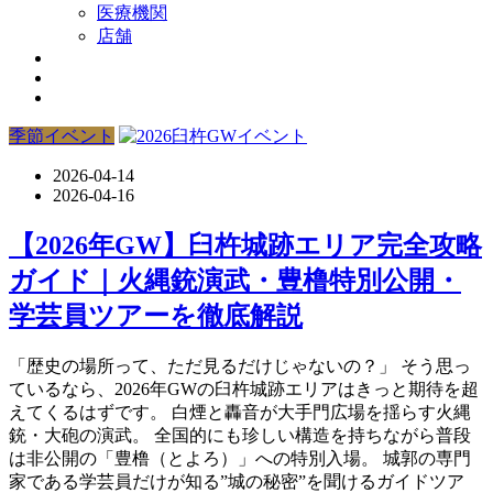
医療機関
店舗
季節イベント
2026-04-14
2026-04-16
【2026年GW】臼杵城跡エリア完全攻略
ガイド｜火縄銃演武・豊橹特別公開・
学芸員ツアーを徹底解説
「歴史の場所って、ただ見るだけじゃないの？」 そう思っ
ているなら、2026年GWの臼杵城跡エリアはきっと期待を超
えてくるはずです。 白煙と轟音が大手門広場を揺らす火縄
銃・大砲の演武。 全国的にも珍しい構造を持ちながら普段
は非公開の「豊橹（とよろ）」への特別入場。 城郭の専門
家である学芸員だけが知る”城の秘密”を聞けるガイドツア