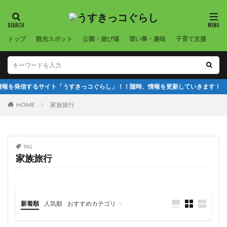
トップ
観光スポット
公園・遊び場
習い事・趣味
子育て支援
コ
を発信するサイト「うすきっコぐらし」！！随時、情報を更新していきます！
HOME
家族旅行
TAG
家族旅行
新着順
人気順
おすすめカテゴリ
観光スポット
公園・遊び場
習い事・趣味
子育て支援
医療機関
店舗