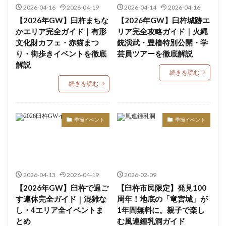
2026-04-16
2026-04-19
2026-04-14
2026-04-16
【2026年GW】臼杵まちな
【2026年GW】臼杵城跡エ
かエリア完全ガイド｜有形
リア完全攻略ガイド｜火縄
文化財カフェ・赤猫まつ
銃演武・豊橹特別公開・学
り・街歩きイベントを徹底
芸員ツアーを徹底解説
解説
続きを読む
続きを読む
季節イベント
季節イベント
2026-04-13
2026-04-19
2026-02-09
【2026年GW】臼杵で過ご
【臼杵市民限定】発見100
す連休完全ガイド｜混雑な
周年！地底の「竜宮城」が
し・4エリア全イベントま
1年間無料に。親子で楽し
とめ
む風連鍾乳洞ガイド