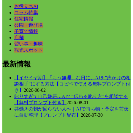
お役立ちAI
コラム特集
住宅情報
公園・遊び場
子育て情報
店舗
習い事・趣味
観光スポット
最新情報
【イヤイヤ期】「もう無理」な日に、AIを”声かけの相
談相手”にする方法【コピペで使える無料プロンプト付
き】
2026-08-02
叱りすぎて自己嫌悪…AIで”伝わる叱り方”を相談する
【無料プロンプト付き】
2026-08-01
共働きの朝が回らない人へ｜AIで持ち物・予定を前夜
に自動整理【プロンプト配布】
2026-07-30