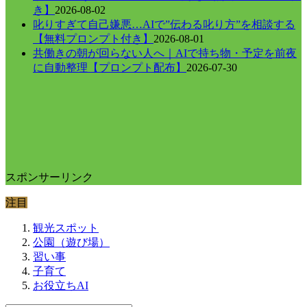
き】
2026-08-02
叱りすぎて自己嫌悪…AIで”伝わる叱り方”を相談する
【無料プロンプト付き】
2026-08-01
共働きの朝が回らない人へ｜AIで持ち物・予定を前夜
に自動整理【プロンプト配布】
2026-07-30
スポンサーリンク
注目
観光スポット
公園（遊び場）
習い事
子育て
お役立ちAI