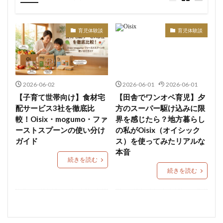
観光スポット
公園・遊び場
習い事・趣味
子育て支援
医療機関
店舗
育児体験談
育児体験談
2026-06-02
2026-06-01
2026-06-01
【子育て世帯向け】食材宅
【田舎でワンオペ育児】夕
配サービス3社を徹底比
方のスーパー駆け込みに限
較！Oisix・mogumo・ファ
界を感じたら？地方暮らし
ーストスプーンの使い分け
の私がOisix（オイシック
ガイド
ス）を使ってみたリアルな
本音
続きを読む
続きを読む