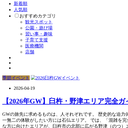
新着順
人気順
おすすめカテゴリ
観光スポット
公園・遊び場
習い事・趣味
子育て支援
医療機関
店舗
季節イベント
2026-04-19
【2026年GW】臼杵・野津エリア完全
GWの旅先に求めるものは、人それぞれです。 歴史的な迫力
一無二の体験がしたい方には石仏エリア。 では、「混雑を完
な方に向けたエリアが、臼杵市の北部に広がる野津（のつ）エリ