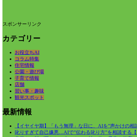
スポンサーリンク
カテゴリー
お役立ちAI
コラム特集
住宅情報
公園・遊び場
子育て情報
店舗
習い事・趣味
観光スポット
最新情報
【イヤイヤ期】「もう無理」な日に、AIを”声かけの相
叱りすぎて自己嫌悪…AIで”伝わる叱り方”を相談する