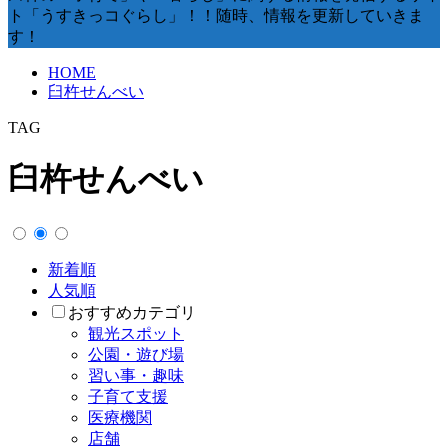
ト「うすきっコぐらし」！！随時、情報を更新していきま
す！
HOME
臼杵せんべい
TAG
臼杵せんべい
新着順
人気順
おすすめカテゴリ
観光スポット
公園・遊び場
習い事・趣味
子育て支援
医療機関
店舗