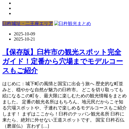
臼杵城址・二王座エリア
2025-10-09
2025-10-21
【保存版】臼杵市の観光スポット完全
ガイド！定番から穴場までモデルコー
スもご紹介
はじめに：城下町の風情と国宝に出会う旅へ 歴史的な町並
みと、穏やかな自然が魅力の臼杵市。 どこを切り取っても
絵になるこの町を、最大限に楽しむための観光情報をまとめ
ました。 定番の観光名所はもちろん、地元民だからこそ知
る穴場スポットや、子連れで楽しめるモデルコースもご紹介
します！ まずはここから！臼杵のテッパン観光名所 臼杵に
来たら、絶対に外せない王道スポットです。 国宝 臼杵石仏
（磨崖仏） 言わず […]