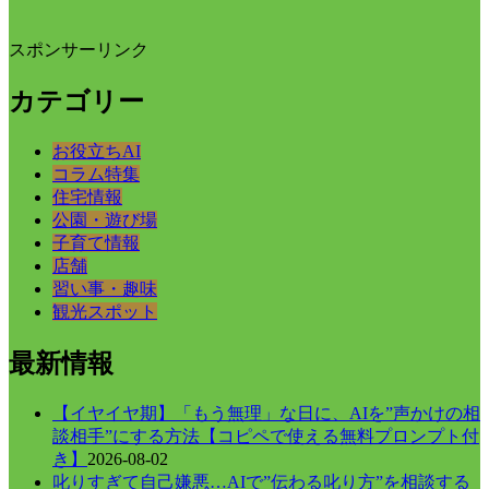
スポンサーリンク
カテゴリー
お役立ちAI
コラム特集
住宅情報
公園・遊び場
子育て情報
店舗
習い事・趣味
観光スポット
最新情報
【イヤイヤ期】「もう無理」な日に、AIを”声かけの相
談相手”にする方法【コピペで使える無料プロンプト付
き】
2026-08-02
叱りすぎて自己嫌悪…AIで”伝わる叱り方”を相談する