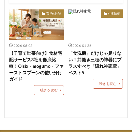
観光スポット
公園・遊び場
習い事・趣味
子育て支援
医療機関
店舗
育児体験談
住宅情報
2026-06-02
2026-01-26
【子育て世帯向け】食材宅
「食洗機」だけじゃ足りな
配サービス3社を徹底比
い！共働き三種の神器にプ
較！Oisix・mogumo・ファ
ラスすべき「隠れ神家電」
ーストスプーンの使い分け
ベスト5
ガイド
続きを読む
続きを読む