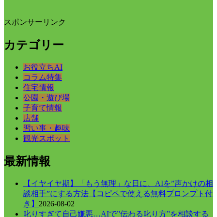
スポンサーリンク
カテゴリー
お役立ちAI
コラム特集
住宅情報
公園・遊び場
子育て情報
店舗
習い事・趣味
観光スポット
最新情報
【イヤイヤ期】「もう無理」な日に、AIを”声かけの相
談相手”にする方法【コピペで使える無料プロンプト付
き】
2026-08-02
叱りすぎて自己嫌悪…AIで”伝わる叱り方”を相談する