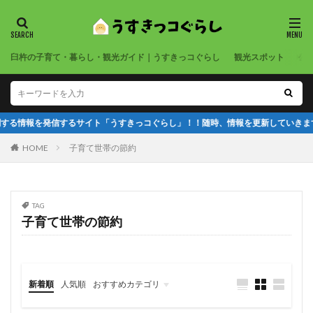
臼杵の子育て・暮らし・観光ガイド｜うすきっコぐらし
観光スポット
公
る情報を発信するサイト「うすきっコぐらし」！！随時、情報を更新していきます
HOME
子育て世帯の節約
TAG
子育て世帯の節約
新着順
人気順
おすすめカテゴリ
観光スポット
公園・遊び場
習い事・趣味
子育て支援
医療機関
店舗