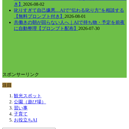
き】
2026-08-02
叱りすぎて自己嫌悪…AIで”伝わる叱り方”を相談する
【無料プロンプト付き】
2026-08-01
共働きの朝が回らない人へ｜AIで持ち物・予定を前夜
に自動整理【プロンプト配布】
2026-07-30
スポンサーリンク
注目
観光スポット
公園（遊び場）
習い事
子育て
お役立ちAI