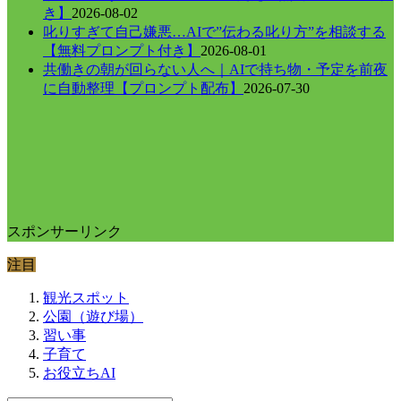
き】
2026-08-02
叱りすぎて自己嫌悪…AIで”伝わる叱り方”を相談する
【無料プロンプト付き】
2026-08-01
共働きの朝が回らない人へ｜AIで持ち物・予定を前夜
に自動整理【プロンプト配布】
2026-07-30
スポンサーリンク
注目
観光スポット
公園（遊び場）
習い事
子育て
お役立ちAI