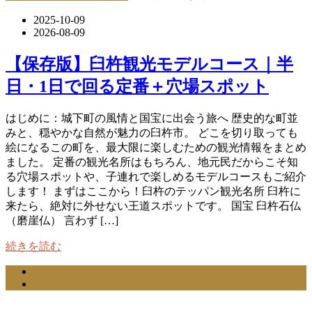
2025-10-09
2026-08-09
【保存版】臼杵観光モデルコース｜半
日・1日で回る定番＋穴場スポット
はじめに：城下町の風情と国宝に出会う旅へ 歴史的な町並
みと、穏やかな自然が魅力の臼杵市。 どこを切り取っても
絵になるこの町を、最大限に楽しむための観光情報をまとめ
ました。 定番の観光名所はもちろん、地元民だからこそ知
る穴場スポットや、子連れで楽しめるモデルコースもご紹介
します！ まずはここから！臼杵のテッパン観光名所 臼杵に
来たら、絶対に外せない王道スポットです。 国宝 臼杵石仏
（磨崖仏） 言わず […]
続きを読む