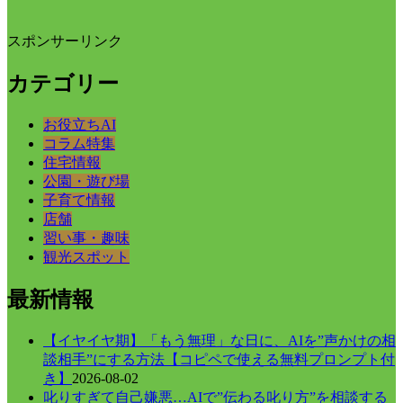
スポンサーリンク
カテゴリー
お役立ちAI
コラム特集
住宅情報
公園・遊び場
子育て情報
店舗
習い事・趣味
観光スポット
最新情報
【イヤイヤ期】「もう無理」な日に、AIを”声かけの相
談相手”にする方法【コピペで使える無料プロンプト付
き】
2026-08-02
叱りすぎて自己嫌悪…AIで”伝わる叱り方”を相談する