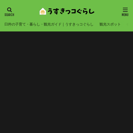
臼杵の子育て・暮らし・観光ガイド｜うすきっコぐらし
観光スポット
公