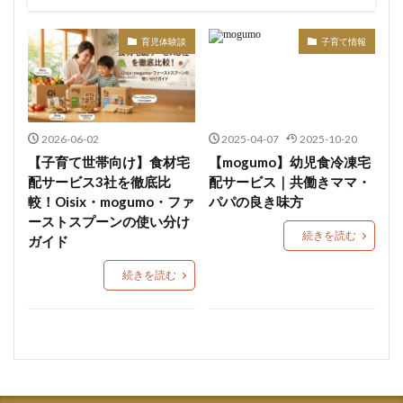
観光スポット
公園・遊び場
習い事・趣味
子育て支援
医療機関
店舗
育児体験談
子育て情報
2026-06-02
2025-04-07
2025-10-20
【子育て世帯向け】食材宅
【mogumo】幼児食冷凍宅
配サービス3社を徹底比
配サービス｜共働きママ・
較！Oisix・mogumo・ファ
パパの良き味方
ーストスプーンの使い分け
続きを読む
ガイド
続きを読む