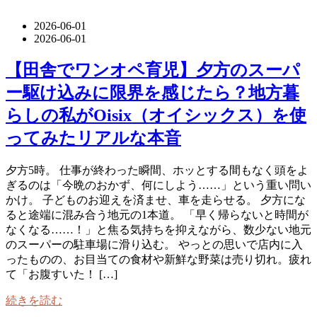
2026-06-01
2026-06-01
【田舎でワンオペ育児】夕方のスーパ
ー駆け込みに限界を感じたら？地方暮
らしの私がOisix（オイシックス）を使
ってみたリアルな本音
夕方5時。 仕事が終わった瞬間、ホッとする間もなく頭をよ
ぎるのは「今晩のおかず、何にしよう……」という重い問い
かけ。 子どものお迎えを済ませ、車を走らせる。 夕方にな
ると途端に混み合う地元の1本道。 「早く帰らないと時間が
なくなる……！」と焦る気持ちを抑えながら、数少ない地元
のスーパーの駐車場に滑り込む。 やっとの思いで店内に入
ったものの、お目当ての食材や新鮮な野菜は売り切れ。疲れ
て「お腹すいた！ […]
続きを読む