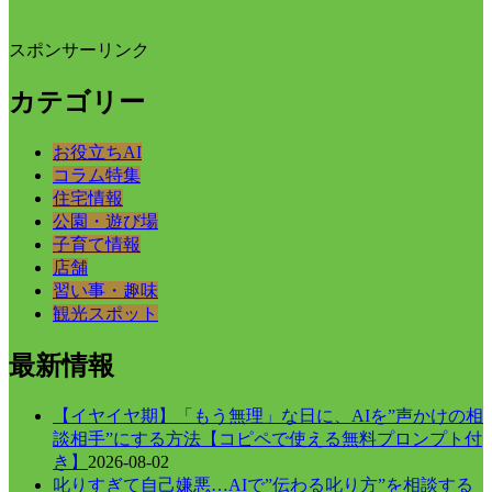
スポンサーリンク
カテゴリー
お役立ちAI
コラム特集
住宅情報
公園・遊び場
子育て情報
店舗
習い事・趣味
観光スポット
最新情報
【イヤイヤ期】「もう無理」な日に、AIを”声かけの相
談相手”にする方法【コピペで使える無料プロンプト付
き】
2026-08-02
叱りすぎて自己嫌悪…AIで”伝わる叱り方”を相談する