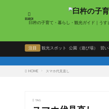
臼杵の子育て・暮らし・観光ガイド｜うす
注目
観光スポット
公園（遊び場）
習い
HOME
スマホ代見直し
TAG