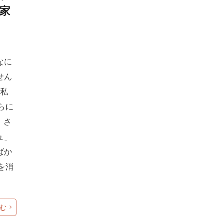
家
、
なに
せん
り私
らに
、さ
ュ」
ばか
を消
む