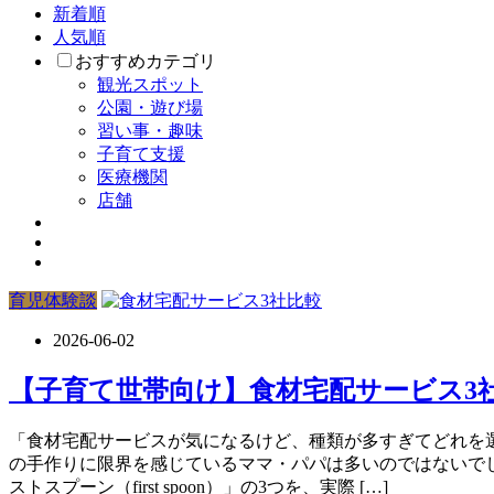
新着順
人気順
おすすめカテゴリ
観光スポット
公園・遊び場
習い事・趣味
子育て支援
医療機関
店舗
育児体験談
2026-06-02
【子育て世帯向け】食材宅配サービス3社を
「食材宅配サービスが気になるけど、種類が多すぎてどれを選
の手作りに限界を感じているママ・パパは多いのではないでしょ
ストスプーン（first spoon）」の3つを、実際 […]